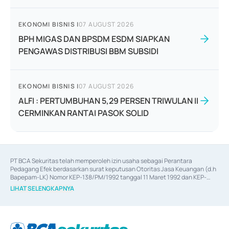
EKONOMI BISNIS
|
07 AUGUST 2026
BPH MIGAS DAN BPSDM ESDM SIAPKAN
PENGAWAS DISTRIBUSI BBM SUBSIDI
EKONOMI BISNIS
|
07 AUGUST 2026
ALFI : PERTUMBUHAN 5,29 PERSEN TRIWULAN II
CERMINKAN RANTAI PASOK SOLID
PT BCA Sekuritas telah memperoleh izin usaha sebagai Perantara 
Pedagang Efek berdasarkan surat keputusan Otoritas Jasa Keuangan (d.h 
Bapepam-LK) Nomor KEP-138/PM/1992 tanggal 11 Maret 1992 dan KEP-
06/D.04/2014 tanggal 28 Februari 2014, izin usaha sebagai Penjamin Emisi 
LIHAT SELENGKAPNYA
Efek berdasarkan surat keputusan Otoritas Jasa Keuangan Nomor KEP-
12/PM/PEE/1997 tanggal 24 September 1997 dan KEP-07/D.04/2014 
tanggal 28 Februari 2014, izin usaha sebagai penyedia Jasa Konsultasi 
(
Advisory
) atas kegiatan merger, akuisisi, divestasi, dan 
join venture
berdasarkan surat keputusan Otoritas Jasa Keuangan Nomor S-