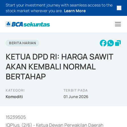
Start your investment journey with seamless access to the
stock market wherever you are.
Learn More
BERITA HARIAN
KETUA DPD RI: HARGA SAWIT
AKAN KEMBALI NORMAL
BERTAHAP
KATEGORI
TERBIT PADA
Komoditi
01 June 2026
15239505
IQPlus, (2/6) - Ketua Dewan Perwakilan Daerah