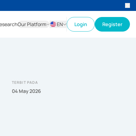
esearch
Our Platform
EN
Login
Register
ID
EN
TERBIT PADA
04 May 2026