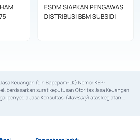
AHAM
ESDM SIAPKAN PENGAWAS
75
DISTRIBUSI BBM SUBSIDI
as Jasa Keuangan (d.h Bapepam-LK) Nomor KEP-
fek berdasarkan surat keputusan Otoritas Jasa Keuangan 
ai penyedia Jasa Konsultasi (
Advisory
) atas kegiatan 
anggal 3 Februari 2017, dan beberapa izin usaha lainnya 
iterbitkan pada tahun 2017 dan izin usaha lainnya dari 
at Berharga Komersial yang izinnya diterbitkan pada 