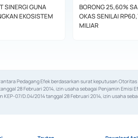
T SINERGI GUNA
BORONG 25,60% S
GKAN EKOSISTEM
OKAS SENILAI RP60,
MILIAR
erantara Pedagang Efek berdasarkan surat keputusan Otorit
anggal 28 Februari 2014, izin usaha sebagai Penjamin Emisi E
KEP-07/D.04/2014 tanggal 28 Februari 2014, izin usaha sebag
rat keputusan Otoritas Jasa Keuangan Nomor S-67/PM.21/2017 t
aan Transaksi Sertifikat Deposito di Pasar Uang yang izinnya d
ansaksi, serta Penatausahaan dan Penyelesaian Transaksi Sur