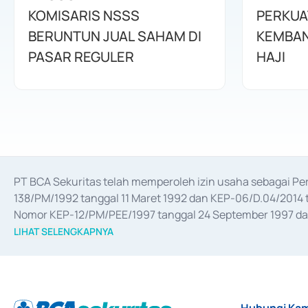
KOMISARIS NSSS
PERKUA
BERUNTUN JUAL SAHAM DI
KEMBAN
PASAR REGULER
HAJI
PT BCA Sekuritas telah memperoleh izin usaha sebagai P
138/PM/1992 tanggal 11 Maret 1992 dan KEP-06/D.04/2014 t
Nomor KEP-12/PM/PEE/1997 tanggal 24 September 1997 dan 
merger, akuisisi, divestasi, dan 
join venture
 berdasarkan su
LIHAT SELENGKAPNYA
dari Bank Indonesia antara lain sebagai Perantara Pelaksan
Bank Indonesia sebagai Lembaga Pendukung Penerbitan, Tr
tahun 2018.