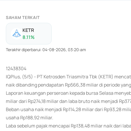
SAHAM TERKAIT
KETR
8.11
%
Terakhir diperbarui
:
04-08-2026, 03:20:am
12438304
IQPlus, (5/5) - PT Ketrosden Triasmitra Tbk (KETR) menca
naik dibanding pendapatan Rp566,38 miliar di periode ya
Laporan keuangan perseroan kepada bursa Selasa menyeb
miliar dari Rp274,18 miliar dan laba bruto naik menjadi Rp377
Beban usaha naik menjadi Rp114,28 miliar dari Rp93,28 milia
usaha Rp188,92 miliar.
Laba sebelum pajak mencapai Rp138,48 miliar naik dari la