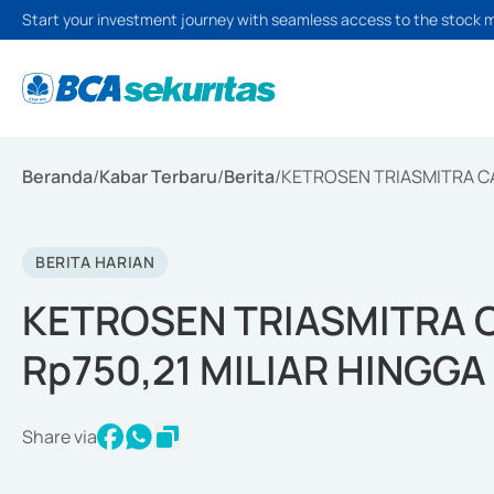
Start your investment journey with seamless access to the stock 
Beranda
/
Kabar Terbaru
/
Berita
/
KETROSEN TRIASMITRA CA
BERITA HARIAN
KETROSEN TRIASMITRA 
Rp750,21 MILIAR HINGG
Share via