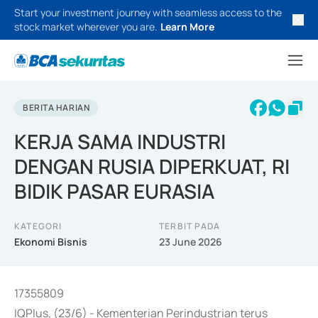
Start your investment journey with seamless access to the
stock market wherever you are.
Learn More
BERITA HARIAN
KERJA SAMA INDUSTRI
DENGAN RUSIA DIPERKUAT, RI
BIDIK PASAR EURASIA
KATEGORI
TERBIT PADA
Ekonomi Bisnis
23 June 2026
17355809
IQPlus, (23/6) - Kementerian Perindustrian terus