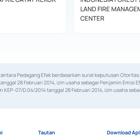
LAND FIRE MANAGE
CENTER
erantara Pedagang Efek berdasarkan surat keputusan Otorit
anggal 28 Februari 2014, izin usaha sebagai Penjamin Emisi E
KEP-07/D.04/2014 tanggal 28 Februari 2014, izin usaha sebag
rat keputusan Otoritas Jasa Keuangan Nomor S-67/PM.21/2017 t
aan Transaksi Sertifikat Deposito di Pasar Uang yang izinnya d
ansaksi, serta Penatausahaan dan Penyelesaian Transaksi Sur
i
Tautan
Download Apl