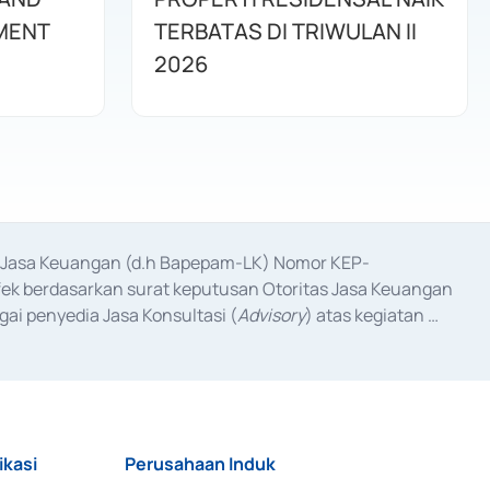
MENT
TERBATAS DI TRIWULAN II
2026
as Jasa Keuangan (d.h Bapepam-LK) Nomor KEP-
fek berdasarkan surat keputusan Otoritas Jasa Keuangan 
ai penyedia Jasa Konsultasi (
Advisory
) atas kegiatan 
anggal 3 Februari 2017, dan beberapa izin usaha lainnya 
iterbitkan pada tahun 2017 dan izin usaha lainnya dari 
at Berharga Komersial yang izinnya diterbitkan pada 
ikasi
Perusahaan Induk