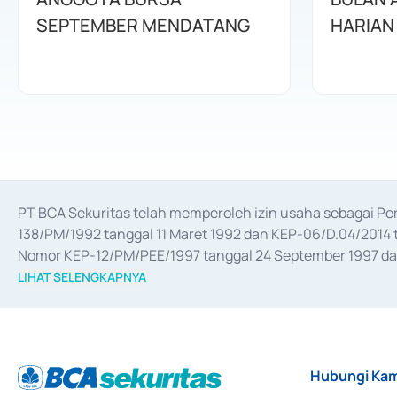
SEPTEMBER MENDATANG
HARIAN
PT BCA Sekuritas telah memperoleh izin usaha sebagai P
138/PM/1992 tanggal 11 Maret 1992 dan KEP-06/D.04/2014 t
Nomor KEP-12/PM/PEE/1997 tanggal 24 September 1997 dan 
merger, akuisisi, divestasi, dan 
join venture
 berdasarkan su
LIHAT SELENGKAPNYA
dari Bank Indonesia antara lain sebagai Perantara Pelaksan
Bank Indonesia sebagai Lembaga Pendukung Penerbitan, Tr
tahun 2018.
Hubungi Kam