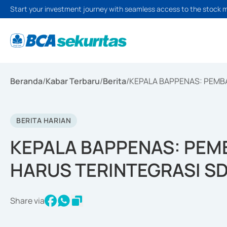
Start your investment journey with seamless access to the stock 
Beranda
/
Kabar Terbaru
/
Berita
/
KEPALA BAPPENAS: PEMB
BERITA HARIAN
KEPALA BAPPENAS: PE
HARUS TERINTEGRASI SD
Share via