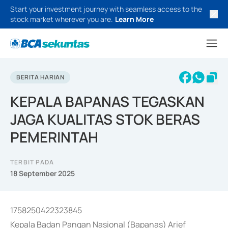
Start your investment journey with seamless access to the
stock market wherever you are.
Learn More
BERITA HARIAN
KEPALA BAPANAS TEGASKAN
JAGA KUALITAS STOK BERAS
PEMERINTAH
TERBIT PADA
18 September 2025
1758250422323845
Kepala Badan Pangan Nasional (Bapanas) Arief