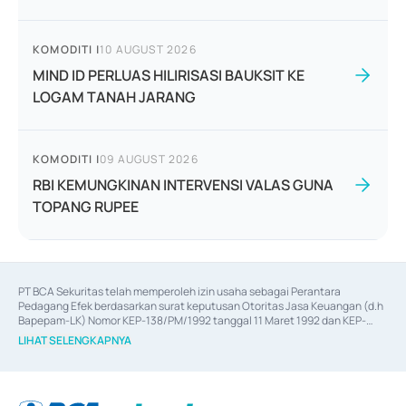
KOMODITI
|
10 AUGUST 2026
MIND ID PERLUAS HILIRISASI BAUKSIT KE
LOGAM TANAH JARANG
KOMODITI
|
09 AUGUST 2026
RBI KEMUNGKINAN INTERVENSI VALAS GUNA
TOPANG RUPEE
PT BCA Sekuritas telah memperoleh izin usaha sebagai Perantara 
Pedagang Efek berdasarkan surat keputusan Otoritas Jasa Keuangan (d.h 
Bapepam-LK) Nomor KEP-138/PM/1992 tanggal 11 Maret 1992 dan KEP-
06/D.04/2014 tanggal 28 Februari 2014, izin usaha sebagai Penjamin Emisi 
LIHAT SELENGKAPNYA
Efek berdasarkan surat keputusan Otoritas Jasa Keuangan Nomor KEP-
12/PM/PEE/1997 tanggal 24 September 1997 dan KEP-07/D.04/2014 
tanggal 28 Februari 2014, izin usaha sebagai penyedia Jasa Konsultasi 
(
Advisory
) atas kegiatan merger, akuisisi, divestasi, dan 
join venture