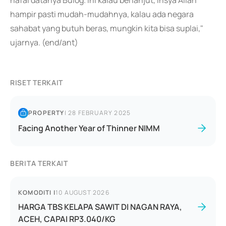
hafal datanya Bulog. Ini kalau berlanjut, insya Allah
hampir pasti mudah-mudahnya, kalau ada negara
sahabat yang butuh beras, mungkin kita bisa suplai,"
ujarnya. (end/ant)
RISET TERKAIT
PROPERTY
|
28 FEBRUARY 2025
Facing Another Year of Thinner NIMM
BERITA TERKAIT
KOMODITI
|
10 AUGUST 2026
HARGA TBS KELAPA SAWIT DI NAGAN RAYA,
ACEH, CAPAI RP3.040/KG