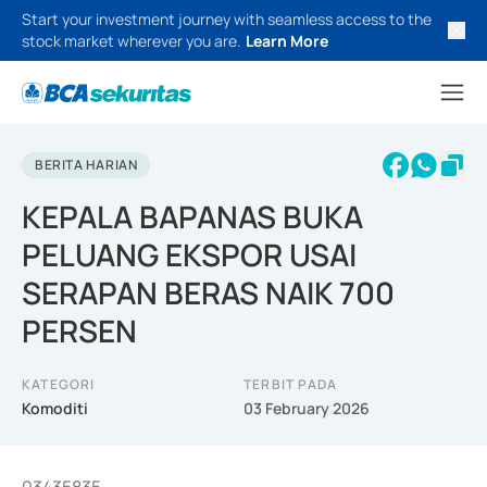
Start your investment journey with seamless access to the
stock market wherever you are.
Learn More
BERITA HARIAN
KEPALA BAPANAS BUKA
PELUANG EKSPOR USAI
SERAPAN BERAS NAIK 700
PERSEN
KATEGORI
TERBIT PADA
Komoditi
03 February 2026