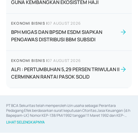
GUNA KEMBANGKAN EKOSISTEM HAJI
EKONOMI BISNIS
|
07 AUGUST 2026
BPH MIGAS DAN BPSDM ESDM SIAPKAN
PENGAWAS DISTRIBUSI BBM SUBSIDI
EKONOMI BISNIS
|
07 AUGUST 2026
ALFI : PERTUMBUHAN 5,29 PERSEN TRIWULAN II
CERMINKAN RANTAI PASOK SOLID
PT BCA Sekuritas telah memperoleh izin usaha sebagai Perantara 
Pedagang Efek berdasarkan surat keputusan Otoritas Jasa Keuangan (d.h 
Bapepam-LK) Nomor KEP-138/PM/1992 tanggal 11 Maret 1992 dan KEP-
06/D.04/2014 tanggal 28 Februari 2014, izin usaha sebagai Penjamin Emisi 
LIHAT SELENGKAPNYA
Efek berdasarkan surat keputusan Otoritas Jasa Keuangan Nomor KEP-
12/PM/PEE/1997 tanggal 24 September 1997 dan KEP-07/D.04/2014 
tanggal 28 Februari 2014, izin usaha sebagai penyedia Jasa Konsultasi 