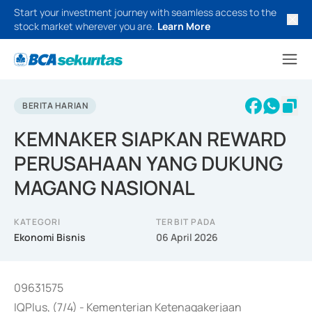
Start your investment journey with seamless access to the
stock market wherever you are.
Learn More
BERITA HARIAN
KEMNAKER SIAPKAN REWARD
PERUSAHAAN YANG DUKUNG
MAGANG NASIONAL
KATEGORI
TERBIT PADA
Ekonomi Bisnis
06 April 2026
09631575
IQPlus, (7/4) - Kementerian Ketenagakerjaan