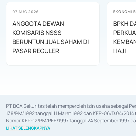
07 AUG 2026
EKONOMI B
ANGGOTA DEWAN
BPKH D
KOMISARIS NSSS
PERKUA
BERUNTUN JUAL SAHAM DI
KEMBAN
PASAR REGULER
HAJI
PT BCA Sekuritas telah memperoleh izin usaha sebagai P
138/PM/1992 tanggal 11 Maret 1992 dan KEP-06/D.04/2014 t
Nomor KEP-12/PM/PEE/1997 tanggal 24 September 1997 dan 
merger, akuisisi, divestasi, dan 
join venture
 berdasarkan su
LIHAT SELENGKAPNYA
dari Bank Indonesia antara lain sebagai Perantara Pelaksan