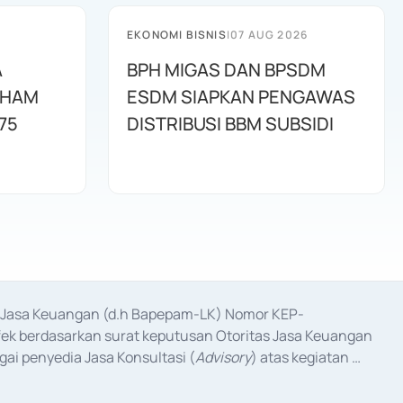
EKONOMI BISNIS
|
07 AUG 2026
A
BPH MIGAS DAN BPSDM
AHAM
ESDM SIAPKAN PENGAWAS
75
DISTRIBUSI BBM SUBSIDI
as Jasa Keuangan (d.h Bapepam-LK) Nomor KEP-
fek berdasarkan surat keputusan Otoritas Jasa Keuangan 
ai penyedia Jasa Konsultasi (
Advisory
) atas kegiatan 
anggal 3 Februari 2017, dan beberapa izin usaha lainnya 
iterbitkan pada tahun 2017 dan izin usaha lainnya dari 