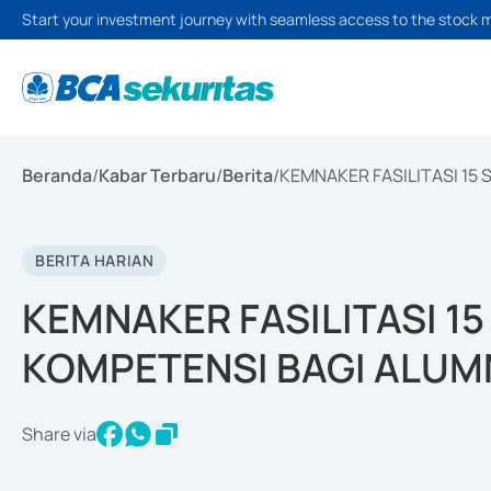
Start your investment journey with seamless access to the stock 
Beranda
/
Kabar Terbaru
/
Berita
/
KEMNAKER FASILITASI 15
BERITA HARIAN
KEMNAKER FASILITASI 15
KOMPETENSI BAGI ALUM
Share via