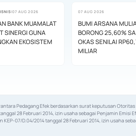
ISNIS
|
07 AUG 2026
07 AUG 2026
AN BANK MUAMALAT
BUMI ARSANA MULI
T SINERGI GUNA
BORONG 25,60% S
GKAN EKOSISTEM
OKAS SENILAI RP60,
MILIAR
erantara Pedagang Efek berdasarkan surat keputusan Otorit
anggal 28 Februari 2014, izin usaha sebagai Penjamin Emisi E
KEP-07/D.04/2014 tanggal 28 Februari 2014, izin usaha sebag
rat keputusan Otoritas Jasa Keuangan Nomor S-67/PM.21/2017 t
aan Transaksi Sertifikat Deposito di Pasar Uang yang izinnya d