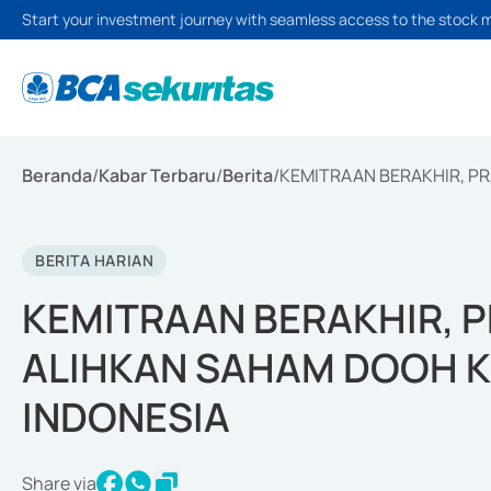
Start your investment journey with seamless access to the stock 
Beranda
/
Kabar Terbaru
/
Berita
/
KEMITRAAN BERAKHIR, P
BERITA HARIAN
KEMITRAAN BERAKHIR, 
ALIHKAN SAHAM DOOH 
INDONESIA
Share via