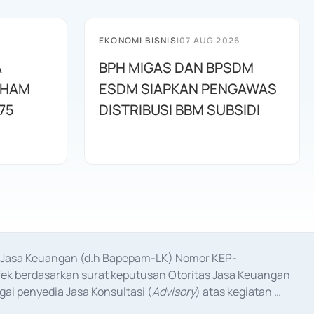
EKONOMI BISNIS
|
07 AUG 2026
A
BPH MIGAS DAN BPSDM
AHAM
ESDM SIAPKAN PENGAWAS
75
DISTRIBUSI BBM SUBSIDI
as Jasa Keuangan (d.h Bapepam-LK) Nomor KEP-
fek berdasarkan surat keputusan Otoritas Jasa Keuangan 
ai penyedia Jasa Konsultasi (
Advisory
) atas kegiatan 
anggal 3 Februari 2017, dan beberapa izin usaha lainnya 