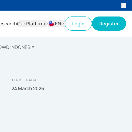
esearch
Our Platform
EN
Login
Register
ID
EN
OWD INDONESIA
TERBIT PADA
24 March 2026