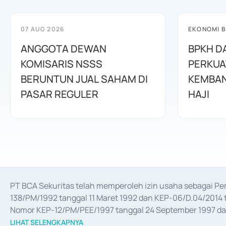
07 AUG 2026
EKONOMI B
ANGGOTA DEWAN
BPKH D
KOMISARIS NSSS
PERKUA
BERUNTUN JUAL SAHAM DI
KEMBAN
PASAR REGULER
HAJI
PT BCA Sekuritas telah memperoleh izin usaha sebagai P
138/PM/1992 tanggal 11 Maret 1992 dan KEP-06/D.04/2014 t
Nomor KEP-12/PM/PEE/1997 tanggal 24 September 1997 dan 
merger, akuisisi, divestasi, dan 
join venture
 berdasarkan su
LIHAT SELENGKAPNYA