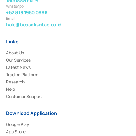
1500888 ext 9
WhatsApp
+62 819 1950 0888
Email
halo@bcasekuritas.co.id
Links
About Us
Our Services
Latest News
Trading Platform
Research
Help
Customer Support
Download Application
Google Play
App Store