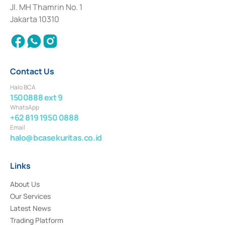
Institution for the Issuance, Transaction, and Administration and
Jl. MH Thamrin No. 1
Settlement of Commercial Paper Transactions whose license was issued in
Jakarta 10310
2018.
Contact Us
Halo BCA
1500888 ext 9
WhatsApp
+62 819 1950 0888
Email
halo@bcasekuritas.co.id
Links
About Us
Our Services
Latest News
Trading Platform