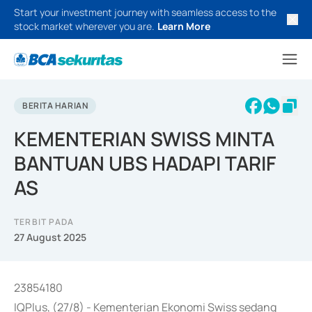
Start your investment journey with seamless access to the
stock market wherever you are.
Learn More
BERITA HARIAN
KEMENTERIAN SWISS MINTA
BANTUAN UBS HADAPI TARIF
AS
TERBIT PADA
27 August 2025
23854180
IQPlus, (27/8) - Kementerian Ekonomi Swiss sedang