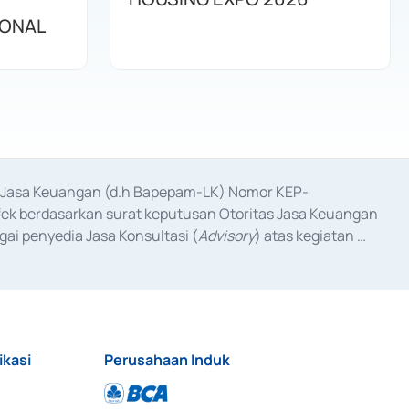
IONAL
as Jasa Keuangan (d.h Bapepam-LK) Nomor KEP-
fek berdasarkan surat keputusan Otoritas Jasa Keuangan 
ai penyedia Jasa Konsultasi (
Advisory
) atas kegiatan 
anggal 3 Februari 2017, dan beberapa izin usaha lainnya 
iterbitkan pada tahun 2017 dan izin usaha lainnya dari 
at Berharga Komersial yang izinnya diterbitkan pada 
ikasi
Perusahaan Induk