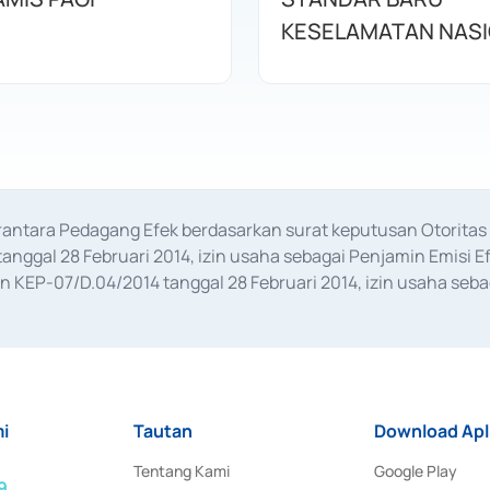
KESELAMATAN NAS
erantara Pedagang Efek berdasarkan surat keputusan Otorit
anggal 28 Februari 2014, izin usaha sebagai Penjamin Emisi E
KEP-07/D.04/2014 tanggal 28 Februari 2014, izin usaha sebag
rat keputusan Otoritas Jasa Keuangan Nomor S-67/PM.21/2017 t
aan Transaksi Sertifikat Deposito di Pasar Uang yang izinnya d
ansaksi, serta Penatausahaan dan Penyelesaian Transaksi Sur
i
Tautan
Download Apl
Tentang Kami
Google Play
9