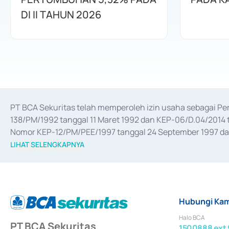
DI II TAHUN 2026
PT BCA Sekuritas telah memperoleh izin usaha sebagai P
138/PM/1992 tanggal 11 Maret 1992 dan KEP-06/D.04/2014 t
Nomor KEP-12/PM/PEE/1997 tanggal 24 September 1997 dan 
merger, akuisisi, divestasi, dan 
join venture
 berdasarkan su
LIHAT SELENGKAPNYA
dari Bank Indonesia antara lain sebagai Perantara Pelaksan
Bank Indonesia sebagai Lembaga Pendukung Penerbitan, Tr
tahun 2018.
Hubungi Kam
Halo BCA
PT BCA Sekuritas
1500888 ext 