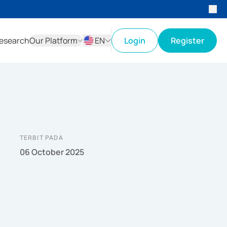
esearch
Our Platform
EN
Login
Register
ID
EN
TERBIT PADA
06 October 2025