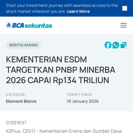
Start your investment journey with seamless access to the
stock market wherever you are.
Learn More
BERITA HARIAN
KEMENTERIAN ESDM
TARGETKAN PNBP MINERBA
2026 CAPAI Rp134 TRILIUN
KATEGORI
TERBIT PADA
Ekonomi Bisnis
19 January 2026
01931697
IQPlus, (20/1) - Kementerian Energi dan Sumber Daya