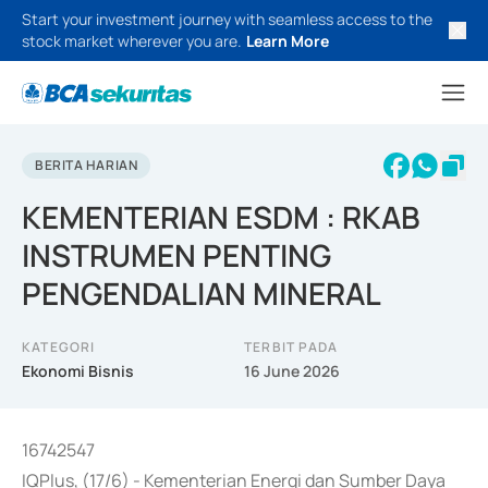
Start your investment journey with seamless access to the
stock market wherever you are.
Learn More
BERITA HARIAN
KEMENTERIAN ESDM : RKAB
INSTRUMEN PENTING
PENGENDALIAN MINERAL
KATEGORI
TERBIT PADA
Ekonomi Bisnis
16 June 2026
16742547
IQPlus, (17/6) - Kementerian Energi dan Sumber Daya