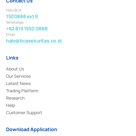
Contact Us
Halo BCA
1500888 ext 9
WhatsApp
+62 819 1950 0888
Email
halo@bcasekuritas.co.id
Links
About Us
Our Services
Latest News
Trading Platform
Research
Help
Customer Support
Download Application