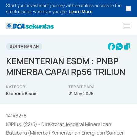
Start your investment journey with seamless access to the
stock market wherever you are.
Learn More
BERITA HARIAN
KEMENTERIAN ESDM : PNBP
MINERBA CAPAI Rp56 TRILIUN
KATEGORI
TERBIT PADA
Ekonomi Bisnis
21 May 2026
14146276
IQPlus, (22/5) - Direktorat Jenderal Mineral dan
Batubara (Minerba) Kementerian Energi dan Sumber