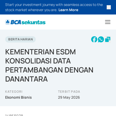
Start your investment journey with seamless access to the
stock market wherever you are.
Learn More
BERITA HARIAN
KEMENTERIAN ESDM
KONSOLIDASI DATA
PERTAMBANGAN DENGAN
DANANTARA
KATEGORI
TERBIT PADA
Ekonomi Bisnis
29 May 2026