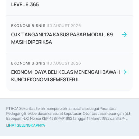
LEVEL 6.365
EKONOMI BISNIS
|
10 AUGUST 2026
OJK TANGANI 124 KASUS PASAR MODAL, 89
MASIH DIPERIKSA
EKONOMI BISNIS
|
10 AUGUST 2026
EKONOM: DAYA BELI KELAS MENENGAH BAWAH
KUNCI EKONOMI SEMESTER II
PT BCA Sekuritas telah memperoleh izin usaha sebagai Perantara 
Pedagang Efek berdasarkan surat keputusan Otoritas Jasa Keuangan (d.h 
Bapepam-LK) Nomor KEP-138/PM/1992 tanggal 11 Maret 1992 dan KEP-
06/D.04/2014 tanggal 28 Februari 2014, izin usaha sebagai Penjamin Emisi 
LIHAT SELENGKAPNYA
Efek berdasarkan surat keputusan Otoritas Jasa Keuangan Nomor KEP-
12/PM/PEE/1997 tanggal 24 September 1997 dan KEP-07/D.04/2014 
tanggal 28 Februari 2014, izin usaha sebagai penyedia Jasa Konsultasi 