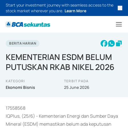
Start your investment journey with seamless access to the
stock market wherever you are.
Learn More
BERITA HARIAN
KEMENTERIAN ESDM BELUM
PUTUSKAN RKAB NIKEL 2026
KATEGORI
TERBIT PADA
Ekonomi Bisnis
25 June 2026
17558568
IQPlus, (25/6) - Kementerian Energi dan Sumber Daya
Mineral (ESDM) memastikan belum ada keputusan