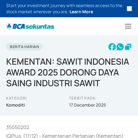
Start your investment journey with seamless access to the
stock market wherever you are.
Learn More
BERITA HARIAN
KEMENTAN: SAWIT INDONESIA
AWARD 2025 DORONG DAYA
SAING INDUSTRI SAWIT
KATEGORI
TERBIT PADA
Komoditi
17 December 2025
35050202
IQPlus, (17/12) - Kementerian Pertanian (Kementan)