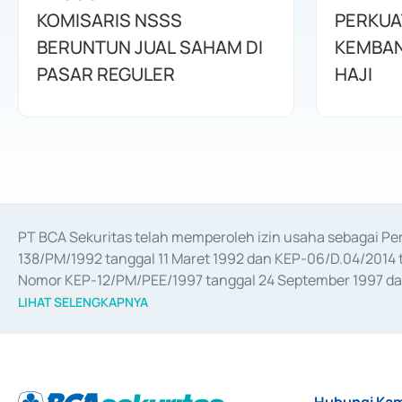
KOMISARIS NSSS
PERKUA
BERUNTUN JUAL SAHAM DI
KEMBAN
PASAR REGULER
HAJI
PT BCA Sekuritas telah memperoleh izin usaha sebagai P
138/PM/1992 tanggal 11 Maret 1992 dan KEP-06/D.04/2014 t
Nomor KEP-12/PM/PEE/1997 tanggal 24 September 1997 dan 
merger, akuisisi, divestasi, dan 
join venture
 berdasarkan su
LIHAT SELENGKAPNYA
dari Bank Indonesia antara lain sebagai Perantara Pelaksan
Bank Indonesia sebagai Lembaga Pendukung Penerbitan, Tr
tahun 2018.