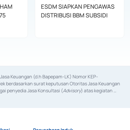
AHAM
ESDM SIAPKAN PENGAWAS
75
DISTRIBUSI BBM SUBSIDI
as Jasa Keuangan (d.h Bapepam-LK) Nomor KEP-
fek berdasarkan surat keputusan Otoritas Jasa Keuangan 
ai penyedia Jasa Konsultasi (
Advisory
) atas kegiatan 
anggal 3 Februari 2017, dan beberapa izin usaha lainnya 
iterbitkan pada tahun 2017 dan izin usaha lainnya dari 
at Berharga Komersial yang izinnya diterbitkan pada 