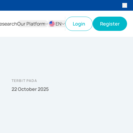
esearch
Our Platform
EN
Login
Register
ID
EN
TERBIT PADA
22 October 2025