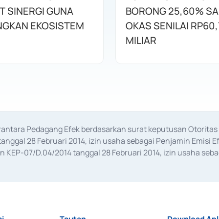
T SINERGI GUNA
BORONG 25,60% S
GKAN EKOSISTEM
OKAS SENILAI RP60,
MILIAR
erantara Pedagang Efek berdasarkan surat keputusan Otorit
anggal 28 Februari 2014, izin usaha sebagai Penjamin Emisi E
KEP-07/D.04/2014 tanggal 28 Februari 2014, izin usaha sebag
rat keputusan Otoritas Jasa Keuangan Nomor S-67/PM.21/2017 t
aan Transaksi Sertifikat Deposito di Pasar Uang yang izinnya d
ansaksi, serta Penatausahaan dan Penyelesaian Transaksi Sur