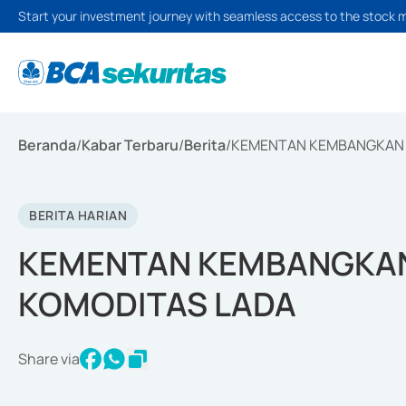
Start your investment journey with seamless access to the stock 
Beranda
/
Kabar Terbaru
/
Berita
/
KEMENTAN KEMBANGKAN P
BERITA HARIAN
KEMENTAN KEMBANGKAN 
KOMODITAS LADA
Share via