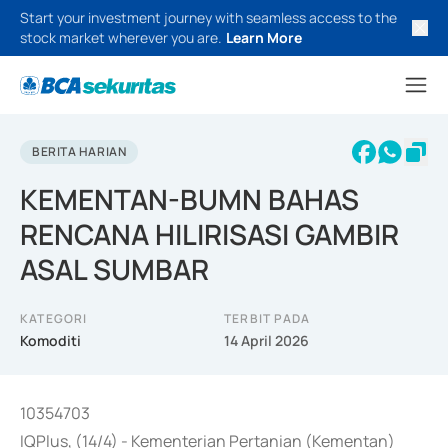
Start your investment journey with seamless access to the
stock market wherever you are.
Learn More
BERITA HARIAN
KEMENTAN-BUMN BAHAS
RENCANA HILIRISASI GAMBIR
ASAL SUMBAR
KATEGORI
TERBIT PADA
Komoditi
14 April 2026
10354703
IQPlus, (14/4) - Kementerian Pertanian (Kementan)