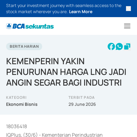
Start your investment journey with seamless access to the
stock market wherever you are.
Learn More
BERITA HARIAN
KEMENPERIN YAKIN
PENURUNAN HARGA LNG JADI
ANGIN SEGAR BAGI INDUSTRI
KATEGORI
TERBIT PADA
Ekonomi Bisnis
29 June 2026
18036418
IQPlus, (30/6) - Kementerian Perindustrian