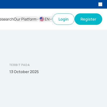
esearch
Our Platform
EN
Login
Register
ID
EN
TERBIT PADA
13 October 2025