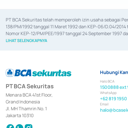
PT BCA Sekuritas telah memperoleh izin usaha sebagai P
138/PM/1992 tanggal 11 Maret 1992 dan KEP-06/D.04/2014 t
Nomor KEP-12/PM/PEE/1997 tanggal 24 September 1997 dan 
merger, akuisisi, divestasi, dan 
join venture
 berdasarkan su
LIHAT SELENGKAPNYA
dari Bank Indonesia antara lain sebagai Perantara Pelaksan
Bank Indonesia sebagai Lembaga Pendukung Penerbitan, Tr
tahun 2018.
Hubungi Kam
Halo BCA
PT BCA Sekuritas
1500888 ext 
WhatsApp
Menara BCA 41st Floor,
+62 819 1950
Grand Indonesia
Email
Jl. MH Thamrin No. 1
halo@bcaseku
Jakarta 10310