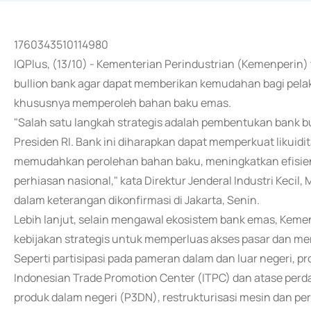
1760343510114980
IQPlus, (13/10) - Kementerian Perindustrian (Kemenperin
bullion bank agar dapat memberikan kemudahan bagi pelak
khususnya memperoleh bahan baku emas.
"Salah satu langkah strategis adalah pembentukan bank bu
Presiden RI. Bank ini diharapkan dapat memperkuat likuidi
memudahkan perolehan bahan baku, meningkatkan efisiens
perhiasan nasional," kata Direktur Jenderal Industri Keci
dalam keterangan dikonfirmasi di Jakarta, Senin.
Lebih lanjut, selain mengawal ekosistem bank emas, Kem
kebijakan strategis untuk memperluas akses pasar dan men
Seperti partisipasi pada pameran dalam dan luar negeri, 
Indonesian Trade Promotion Center (ITPC) dan atase pe
produk dalam negeri (P3DN), restrukturisasi mesin dan pera