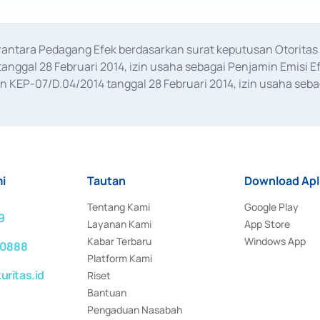
erantara Pedagang Efek berdasarkan surat keputusan Otorit
anggal 28 Februari 2014, izin usaha sebagai Penjamin Emisi E
KEP-07/D.04/2014 tanggal 28 Februari 2014, izin usaha sebag
rat keputusan Otoritas Jasa Keuangan Nomor S-67/PM.21/2017 t
aan Transaksi Sertifikat Deposito di Pasar Uang yang izinnya d
ansaksi, serta Penatausahaan dan Penyelesaian Transaksi Sur
i
Tautan
Download Apl
Tentang Kami
Google Play
9
Layanan Kami
App Store
Kabar Terbaru
Windows App
 0888
Platform Kami
ritas.id
Riset
Bantuan
Pengaduan Nasabah