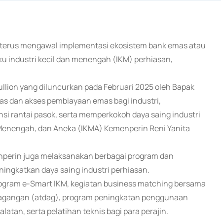
) terus mengawal implementasi ekosistem bank emas atau
u industri kecil dan menengah (IKM) perhiasan,
llion yang diluncurkan pada Februari 2025 oleh Bapak
tas dan akses pembiayaan emas bagi industri,
i rantai pasok, serta memperkokoh daya saing industri
l, Menengah, dan Aneka (IKMA) Kemenperin Reni Yanita
enperin juga melaksanakan berbagai program dan
ingkatkan daya saing industri perhiasan.
program e-Smart IKM, kegiatan business matching bersama
rdagangan (atdag), program peningkatan penggunaan
latan, serta pelatihan teknis bagi para perajin.