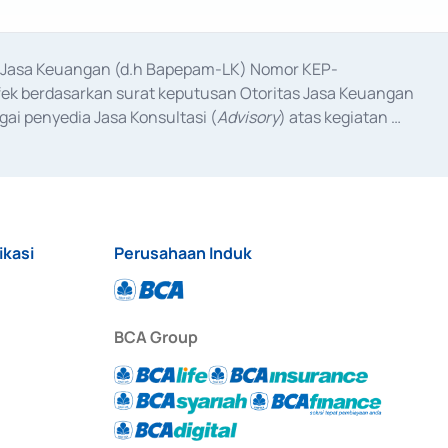
as Jasa Keuangan (d.h Bapepam-LK) Nomor KEP-
fek berdasarkan surat keputusan Otoritas Jasa Keuangan 
ai penyedia Jasa Konsultasi (
Advisory
) atas kegiatan 
anggal 3 Februari 2017, dan beberapa izin usaha lainnya 
iterbitkan pada tahun 2017 dan izin usaha lainnya dari 
at Berharga Komersial yang izinnya diterbitkan pada 
ikasi
Perusahaan Induk
BCA Group