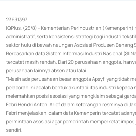
23631397
IQPlus, (25/8) - Kementerian Perindustrian (Kemenperin
administratif, serta konsistensi strategi bagi industri tek
sektor hulu di bawah naungan Asosiasi Produsen Benang S
Berdasarkan data Sistem Informasi Industri Nasional (SIIN
tercatat masih rendah. Dari 20 perusahaan anggota, hanya
perusahaan lainnya absen atau lalai.
"Masih ada perusahaan besar anggota Apsyfi yang tidak me
pelaporan ini adalah bentuk akuntabilitas industri kepada
melemahkan posisi asosiasi yang mengklaim sebagai garda 
Febri Hendri Antoni Arief dalam keterangan resminya di Jak
Febri menjelaskan, dalam data Kemenperin tercatat adanya
permintaan asosiasi agar pemerintah memperketat impor, ju
sendiri.