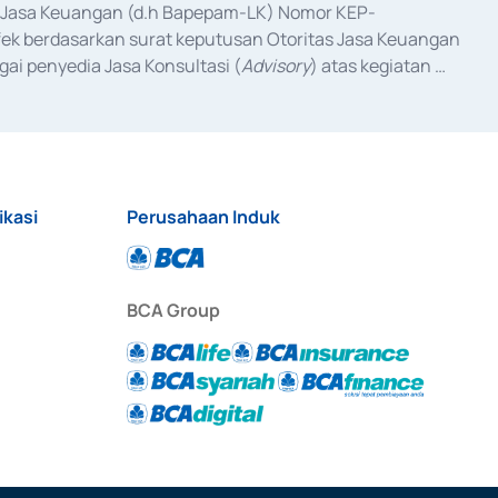
as Jasa Keuangan (d.h Bapepam-LK) Nomor KEP-
fek berdasarkan surat keputusan Otoritas Jasa Keuangan 
ai penyedia Jasa Konsultasi (
Advisory
) atas kegiatan 
anggal 3 Februari 2017, dan beberapa izin usaha lainnya 
iterbitkan pada tahun 2017 dan izin usaha lainnya dari 
at Berharga Komersial yang izinnya diterbitkan pada 
ikasi
Perusahaan Induk
BCA Group