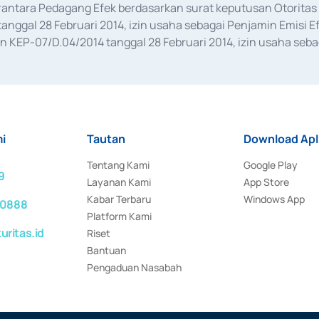
erantara Pedagang Efek berdasarkan surat keputusan Otorit
anggal 28 Februari 2014, izin usaha sebagai Penjamin Emisi E
KEP-07/D.04/2014 tanggal 28 Februari 2014, izin usaha sebag
rat keputusan Otoritas Jasa Keuangan Nomor S-67/PM.21/2017 t
aan Transaksi Sertifikat Deposito di Pasar Uang yang izinnya d
ansaksi, serta Penatausahaan dan Penyelesaian Transaksi Sur
i
Tautan
Download Apl
Tentang Kami
Google Play
9
Layanan Kami
App Store
Kabar Terbaru
Windows App
 0888
Platform Kami
ritas.id
Riset
Bantuan
Pengaduan Nasabah