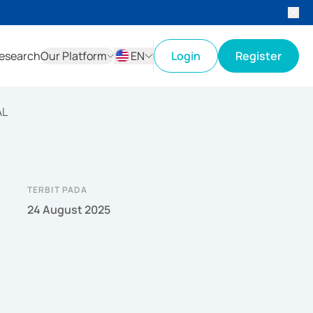
esearch
Our Platform
EN
Login
Register
ID
EN
AL
TERBIT PADA
24 August 2025