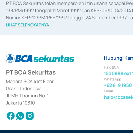
PT BCA Sekuritas telah memperoleh izin usaha sebagai P
138/PM/1992 tanggal 11 Maret 1992 dan KEP-06/D.04/2014 t
Nomor KEP-12/PM/PEE/1997 tanggal 24 September 1997 dan 
merger, akuisisi, divestasi, dan 
join venture
 berdasarkan su
LIHAT SELENGKAPNYA
dari Bank Indonesia antara lain sebagai Perantara Pelaksan
Bank Indonesia sebagai Lembaga Pendukung Penerbitan, Tr
tahun 2018.
Hubungi Kam
Halo BCA
PT BCA Sekuritas
1500888 ext 
WhatsApp
Menara BCA 41st Floor,
+62 819 1950
Grand Indonesia
Email
Jl. MH Thamrin No. 1
halo@bcaseku
Jakarta 10310