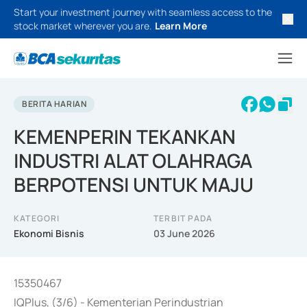
Start your investment journey with seamless access to the
stock market wherever you are.
Learn More
BERITA HARIAN
KEMENPERIN TEKANKAN
INDUSTRI ALAT OLAHRAGA
BERPOTENSI UNTUK MAJU
KATEGORI
TERBIT PADA
Ekonomi Bisnis
03 June 2026
15350467
IQPlus, (3/6) - Kementerian Perindustrian