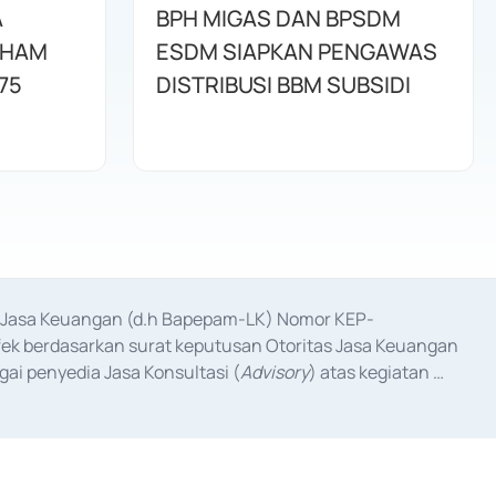
A
BPH MIGAS DAN BPSDM
AHAM
ESDM SIAPKAN PENGAWAS
75
DISTRIBUSI BBM SUBSIDI
as Jasa Keuangan (d.h Bapepam-LK) Nomor KEP-
fek berdasarkan surat keputusan Otoritas Jasa Keuangan 
ai penyedia Jasa Konsultasi (
Advisory
) atas kegiatan 
anggal 3 Februari 2017, dan beberapa izin usaha lainnya 
iterbitkan pada tahun 2017 dan izin usaha lainnya dari 
at Berharga Komersial yang izinnya diterbitkan pada 