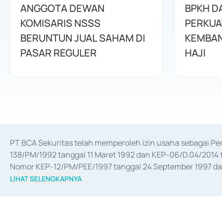
ANGGOTA DEWAN
BPKH D
KOMISARIS NSSS
PERKUA
BERUNTUN JUAL SAHAM DI
KEMBAN
PASAR REGULER
HAJI
PT BCA Sekuritas telah memperoleh izin usaha sebagai P
138/PM/1992 tanggal 11 Maret 1992 dan KEP-06/D.04/2014 t
Nomor KEP-12/PM/PEE/1997 tanggal 24 September 1997 dan 
merger, akuisisi, divestasi, dan 
join venture
 berdasarkan su
LIHAT SELENGKAPNYA
dari Bank Indonesia antara lain sebagai Perantara Pelaksan
Bank Indonesia sebagai Lembaga Pendukung Penerbitan, Tr
tahun 2018.