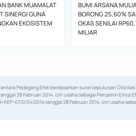
AN BANK MUAMALAT
BUMI ARSANA MULI
T SINERGI GUNA
BORONG 25,60% S
GKAN EKOSISTEM
OKAS SENILAI RP60,
MILIAR
erantara Pedagang Efek berdasarkan surat keputusan Otorit
anggal 28 Februari 2014, izin usaha sebagai Penjamin Emisi E
KEP-07/D.04/2014 tanggal 28 Februari 2014, izin usaha sebag
rat keputusan Otoritas Jasa Keuangan Nomor S-67/PM.21/2017 t
aan Transaksi Sertifikat Deposito di Pasar Uang yang izinnya d
ansaksi, serta Penatausahaan dan Penyelesaian Transaksi Sur