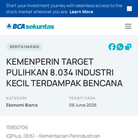
Start your investment journey with seamless access to the
stock market wherever you are.
Learn More
BERITA HARIAN
KEMENPERIN TARGET
PULIHKAN 8.034 INDUSTRI
KECIL TERDAMPAK BENCANA
KATEGORI
TERBIT PADA
Ekonomi Bisnis
08 June 2026
15850706
IQPlus, (8/6) - Kementerian Perindustrian