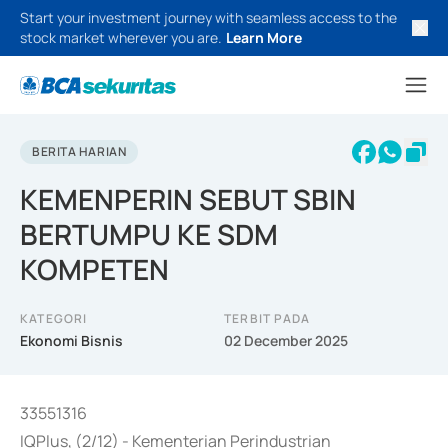
Start your investment journey with seamless access to the
stock market wherever you are.
Learn More
BERITA HARIAN
KEMENPERIN SEBUT SBIN
BERTUMPU KE SDM
KOMPETEN
KATEGORI
TERBIT PADA
Ekonomi Bisnis
02 December 2025
33551316
IQPlus, (2/12) - Kementerian Perindustrian