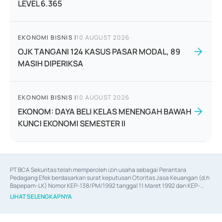
LEVEL 6.365
EKONOMI BISNIS
|
10 AUGUST 2026
OJK TANGANI 124 KASUS PASAR MODAL, 89
MASIH DIPERIKSA
EKONOMI BISNIS
|
10 AUGUST 2026
EKONOM: DAYA BELI KELAS MENENGAH BAWAH
KUNCI EKONOMI SEMESTER II
PT BCA Sekuritas telah memperoleh izin usaha sebagai Perantara 
Pedagang Efek berdasarkan surat keputusan Otoritas Jasa Keuangan (d.h 
Bapepam-LK) Nomor KEP-138/PM/1992 tanggal 11 Maret 1992 dan KEP-
06/D.04/2014 tanggal 28 Februari 2014, izin usaha sebagai Penjamin Emisi 
LIHAT SELENGKAPNYA
Efek berdasarkan surat keputusan Otoritas Jasa Keuangan Nomor KEP-
12/PM/PEE/1997 tanggal 24 September 1997 dan KEP-07/D.04/2014 
tanggal 28 Februari 2014, izin usaha sebagai penyedia Jasa Konsultasi 