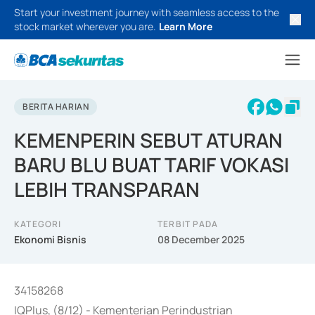
Start your investment journey with seamless access to the
stock market wherever you are.
Learn More
BERITA HARIAN
KEMENPERIN SEBUT ATURAN
BARU BLU BUAT TARIF VOKASI
LEBIH TRANSPARAN
KATEGORI
TERBIT PADA
Ekonomi Bisnis
08 December 2025
34158268
IQPlus, (8/12) - Kementerian Perindustrian