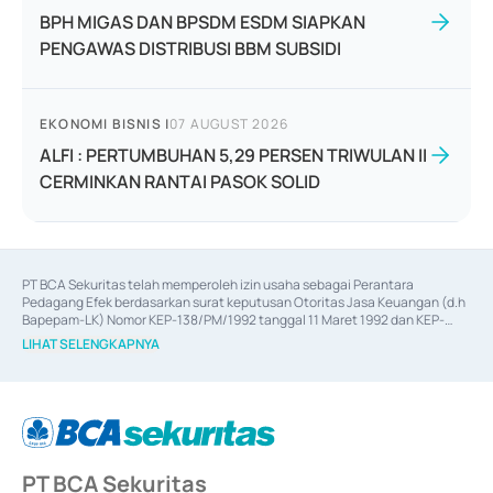
BPH MIGAS DAN BPSDM ESDM SIAPKAN
PENGAWAS DISTRIBUSI BBM SUBSIDI
EKONOMI BISNIS
|
07 AUGUST 2026
ALFI : PERTUMBUHAN 5,29 PERSEN TRIWULAN II
CERMINKAN RANTAI PASOK SOLID
PT BCA Sekuritas telah memperoleh izin usaha sebagai Perantara 
Pedagang Efek berdasarkan surat keputusan Otoritas Jasa Keuangan (d.h 
Bapepam-LK) Nomor KEP-138/PM/1992 tanggal 11 Maret 1992 dan KEP-
06/D.04/2014 tanggal 28 Februari 2014, izin usaha sebagai Penjamin Emisi 
LIHAT SELENGKAPNYA
Efek berdasarkan surat keputusan Otoritas Jasa Keuangan Nomor KEP-
12/PM/PEE/1997 tanggal 24 September 1997 dan KEP-07/D.04/2014 
tanggal 28 Februari 2014, izin usaha sebagai penyedia Jasa Konsultasi 
(
Advisory
) atas kegiatan merger, akuisisi, divestasi, dan 
join venture
berdasarkan surat keputusan Otoritas Jasa Keuangan Nomor S-
67/PM.21/2017 tanggal 3 Februari 2017, dan beberapa izin usaha lainnya 
dari Bank Indonesia antara lain sebagai Perantara Pelaksanaan Transaksi 
PT BCA Sekuritas
Sertifikat Deposito di Pasar Uang yang izinnya diterbitkan pada tahun 2017 