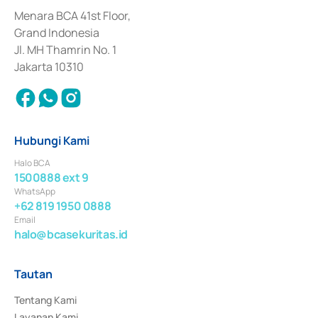
dan izin usaha lainnya dari Bank Indonesia sebagai Lembaga Pendukung 
Penerbitan, Transaksi, serta Penatausahaan dan Penyelesaian Transaksi 
Menara BCA 41st Floor,
Surat Berharga Komersial yang izinnya diterbitkan pada tahun 2018.
Grand Indonesia
Jl. MH Thamrin No. 1
Jakarta 10310
Hubungi Kami
Halo BCA
1500888 ext 9
WhatsApp
+62 819 1950 0888
Email
halo@bcasekuritas.id
Tautan
Tentang Kami
Layanan Kami