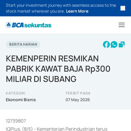
Start your investment journey with seamless access to the
stock market wherever you are.
Learn More
BERITA HARIAN
KEMENPERIN RESMIKAN
PABRIK KAWAT BAJA Rp300
MILIAR DI SUBANG
KATEGORI
TERBIT PADA
Ekonomi Bisnis
07 May 2026
12739807
IQPlus, (8/5) - Kementerian Perindustrian terus