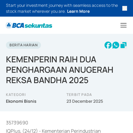
Start your investment journey with seamless access to the
stock market wherever you are.
Learn More
BERITA HARIAN
KEMENPERIN RAIH DUA
PENGHARGAAN ANUGERAH
REKSA BANDHA 2025
KATEGORI
TERBIT PADA
Ekonomi Bisnis
23 December 2025
35739690
IQPlus, (24/12) - Kementerian Perindustrian