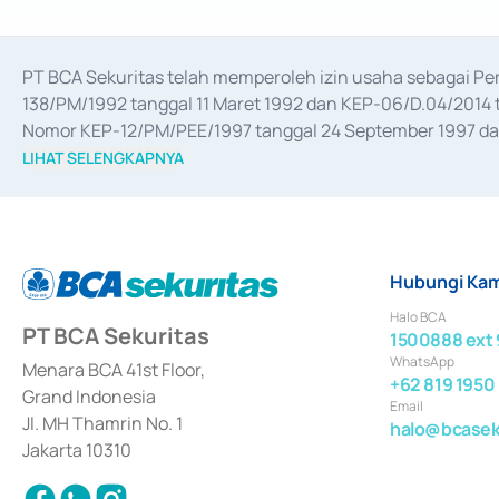
PT BCA Sekuritas telah memperoleh izin usaha sebagai P
138/PM/1992 tanggal 11 Maret 1992 dan KEP-06/D.04/2014 t
Nomor KEP-12/PM/PEE/1997 tanggal 24 September 1997 dan 
merger, akuisisi, divestasi, dan 
join venture
 berdasarkan su
LIHAT SELENGKAPNYA
dari Bank Indonesia antara lain sebagai Perantara Pelaksan
Bank Indonesia sebagai Lembaga Pendukung Penerbitan, Tr
tahun 2018.
Hubungi Kam
Halo BCA
PT BCA Sekuritas
1500888 ext 
WhatsApp
Menara BCA 41st Floor,
+62 819 1950
Grand Indonesia
Email
Jl. MH Thamrin No. 1
halo@bcaseku
Jakarta 10310