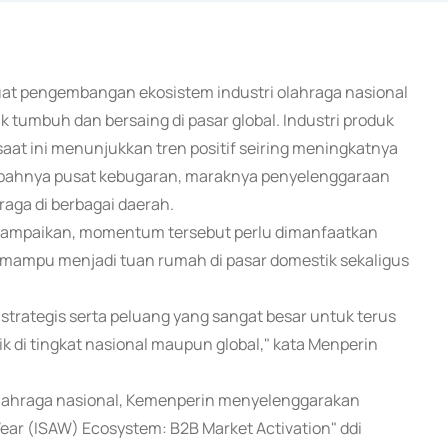
uat pengembangan ekosistem industri olahraga nasional
k tumbuh dan bersaing di pasar global. Industri produk
saat ini menunjukkan tren positif seiring meningkatnya
mbahnya pusat kebugaran, maraknya penyelenggaraan
aga di berbagai daerah.
yampaikan, momentum tersebut perlu dimanfaatkan
i mampu menjadi tuan rumah di pasar domestik sekaligus
n strategis serta peluang yang sangat besar untuk terus
 di tingkat nasional maupun global," kata Menperin
 olahraga nasional, Kemenperin menyelenggarakan
ear (ISAW) Ecosystem: B2B Market Activation" ddi