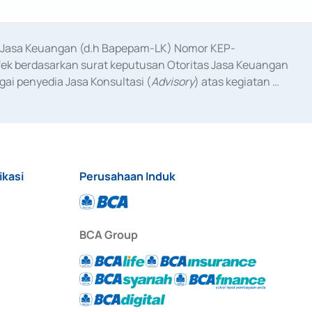
as Jasa Keuangan (d.h Bapepam-LK) Nomor KEP-
fek berdasarkan surat keputusan Otoritas Jasa Keuangan 
ai penyedia Jasa Konsultasi (
Advisory
) atas kegiatan 
anggal 3 Februari 2017, dan beberapa izin usaha lainnya 
iterbitkan pada tahun 2017 dan izin usaha lainnya dari 
at Berharga Komersial yang izinnya diterbitkan pada 
ikasi
Perusahaan Induk
BCA Group