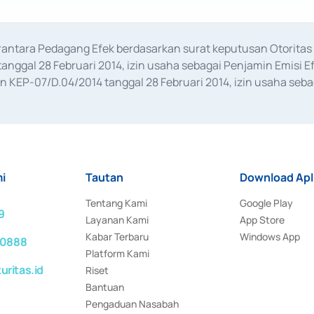
erantara Pedagang Efek berdasarkan surat keputusan Otorit
anggal 28 Februari 2014, izin usaha sebagai Penjamin Emisi E
KEP-07/D.04/2014 tanggal 28 Februari 2014, izin usaha sebag
rat keputusan Otoritas Jasa Keuangan Nomor S-67/PM.21/2017 t
aan Transaksi Sertifikat Deposito di Pasar Uang yang izinnya d
ansaksi, serta Penatausahaan dan Penyelesaian Transaksi Sur
i
Tautan
Download Apl
Tentang Kami
Google Play
9
Layanan Kami
App Store
Kabar Terbaru
Windows App
 0888
Platform Kami
ritas.id
Riset
Bantuan
Pengaduan Nasabah