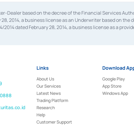
oker-Dealer based on the decree of the Financial Services A
28, 2014, a business license as an Underwriter based on the 
014 dated February 28, 2014, a business license as a provider
 Financial Services Authority Number S-67/PM.21/2014 dated Fe
and joint ventures based on the decision letter of the Financ
 Bank Indonesia, among others as an Intermediary for the Impl
usiness licenses from Bank Indonesia as a Supporting Institut
e was issued in 2018.
Links
Download App
About Us
Google Play
9
Our Services
App Store
Latest News
Windows App
 0888
Trading Platform
ritas.co.id
Research
Help
Customer Support