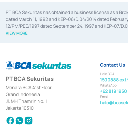
PT BCA Sekuritas has obtained a business license as a Br
dated March 11, 1992 and KEP-06/D.04/2014 dated February 
12/PM/PEE/1997 dated September 24, 1997 and KEP-07/D.04/2
divestments, and joint ventures based on the decree of the
VIEW MORE
Advisory Services for mergers, acquisitions, divestments, 
February 3, 2017, and several other business licenses from
Money Market whose license was issued in 2017 and other b
Settlement of Commercial Paper Transactions whose licens
Contact Us
Halo BCA
PT BCA Sekuritas
1500888 ext 
WhatsApp
Menara BCA 41st Floor,
+62 819 1950
Grand Indonesia
Email
Jl. MH Thamrin No. 1
halo@bcaseku
Jakarta 10310