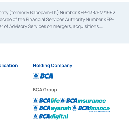
uthority (formerly Bapepam-LK) Number KEP-138/PM/1992
decree of the Financial Services Authority Number KEP-
 of Advisory Services on mergers, acquisitions,
bruary 28, 2014, a business license as a provider of
ial Services Authority Number S-67/PM.21/2017 dated
ementation of Certificate of Deposit Transactions in the
ion for the Issuance, Transaction, and Administration and
lication
Holding Company
BCA Group