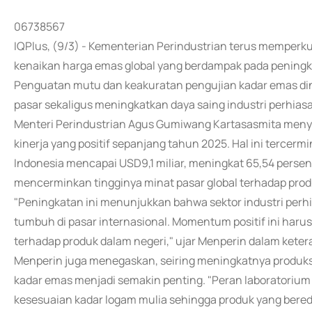
06738567
IQPlus, (9/3) - Kementerian Perindustrian terus memperku
kenaikan harga emas global yang berdampak pada peningka
Penguatan mutu dan keakuratan pengujian kadar emas din
pasar sekaligus meningkatkan daya saing industri perhiasan
Menteri Perindustrian Agus Gumiwang Kartasasmita meny
kinerja yang positif sepanjang tahun 2025. Hal ini tercerm
Indonesia mencapai USD9,1 miliar, meningkat 65,54 perse
mencerminkan tingginya minat pasar global terhadap prod
"Peningkatan ini menunjukkan bahwa sektor industri perhi
tumbuh di pasar internasional. Momentum positif ini haru
terhadap produk dalam negeri," ujar Menperin dalam ketera
Menperin juga menegaskan, seiring meningkatnya produksi
kadar emas menjadi semakin penting. "Peran laboratorium
kesesuaian kadar logam mulia sehingga produk yang beredar