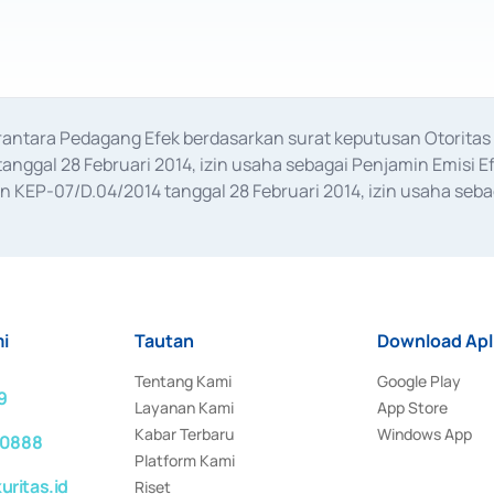
erantara Pedagang Efek berdasarkan surat keputusan Otorit
anggal 28 Februari 2014, izin usaha sebagai Penjamin Emisi E
KEP-07/D.04/2014 tanggal 28 Februari 2014, izin usaha sebag
rat keputusan Otoritas Jasa Keuangan Nomor S-67/PM.21/2017 t
aan Transaksi Sertifikat Deposito di Pasar Uang yang izinnya d
ansaksi, serta Penatausahaan dan Penyelesaian Transaksi Sur
i
Tautan
Download Apl
Tentang Kami
Google Play
9
Layanan Kami
App Store
Kabar Terbaru
Windows App
 0888
Platform Kami
ritas.id
Riset