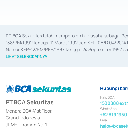
PT BCA Sekuritas telah memperoleh izin usaha sebagai P
138/PM/1992 tanggal 11 Maret 1992 dan KEP-06/D.04/2014 t
Nomor KEP-12/PM/PEE/1997 tanggal 24 September 1997 dan 
merger, akuisisi, divestasi, dan 
join venture
 berdasarkan su
LIHAT SELENGKAPNYA
dari Bank Indonesia antara lain sebagai Perantara Pelaksan
Bank Indonesia sebagai Lembaga Pendukung Penerbitan, Tr
tahun 2018.
Hubungi Kam
Halo BCA
PT BCA Sekuritas
1500888 ext 
WhatsApp
Menara BCA 41st Floor,
+62 819 1950
Grand Indonesia
Email
Jl. MH Thamrin No. 1
halo@bcaseku