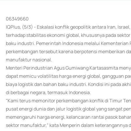
06349660
IQPlus, (5/3) - Eskalasi konflik geopolitik antara Iran, Is
terhadap stabilitas ekonomi global, khususnya pada sektor e
baku industri. Pemerintah Indonesia melalui Kementerian
perkembangan tersebut karena berpotensi memberikan damp
manufaktur nasional.
Menteri Perindustrian Agus Gumiwang Kartasasmita menya
dapat memicu volatilitas harga energi global, gangguan pa
biaya logistik dan bahan baku industri. Kondisi ini pada 
di berbagai negara, termasuk Indonesia.
"Kami terus memonitor perkembangan konflik di Timur Te
pusat energi dunia dan jalur logistik global yang sangat pen
memengaruhi harga energi, kelancaran rantai pasok bahan b
sektor manufaktur," kata Menperin dalam keterangannya di