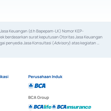
as Jasa Keuangan (d.h Bapepam-LK) Nomor KEP-
fek berdasarkan surat keputusan Otoritas Jasa Keuangan 
ai penyedia Jasa Konsultasi (
Advisory
) atas kegiatan 
anggal 3 Februari 2017, dan beberapa izin usaha lainnya 
iterbitkan pada tahun 2017 dan izin usaha lainnya dari 
at Berharga Komersial yang izinnya diterbitkan pada 
ikasi
Perusahaan Induk
BCA Group