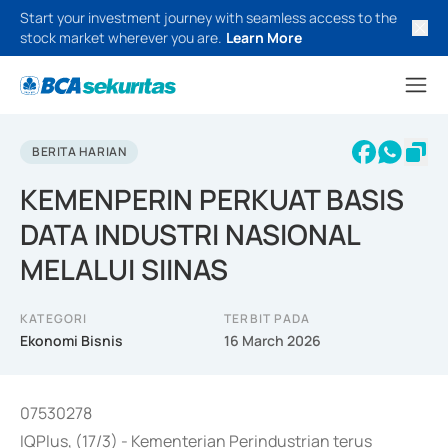
Start your investment journey with seamless access to the
stock market wherever you are.
Learn More
BERITA HARIAN
KEMENPERIN PERKUAT BASIS
DATA INDUSTRI NASIONAL
MELALUI SIINAS
KATEGORI
TERBIT PADA
Ekonomi Bisnis
16 March 2026
07530278
IQPlus, (17/3) - Kementerian Perindustrian terus