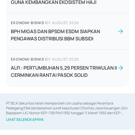
GUNA KEMBANGKAN EKOSISTEM HAJI
EKONOMI BISNIS
|
07 AUGUST 2026
BPH MIGAS DAN BPSDM ESDM SIAPKAN
PENGAWAS DISTRIBUSI BBM SUBSIDI
EKONOMI BISNIS
|
07 AUGUST 2026
ALFI : PERTUMBUHAN 5,29 PERSEN TRIWULAN II
CERMINKAN RANTAI PASOK SOLID
PT BCA Sekuritas telah memperoleh izin usaha sebagai Perantara 
Pedagang Efek berdasarkan surat keputusan Otoritas Jasa Keuangan (d.h 
Bapepam-LK) Nomor KEP-138/PM/1992 tanggal 11 Maret 1992 dan KEP-
06/D.04/2014 tanggal 28 Februari 2014, izin usaha sebagai Penjamin Emisi 
LIHAT SELENGKAPNYA
Efek berdasarkan surat keputusan Otoritas Jasa Keuangan Nomor KEP-
12/PM/PEE/1997 tanggal 24 September 1997 dan KEP-07/D.04/2014 
tanggal 28 Februari 2014, izin usaha sebagai penyedia Jasa Konsultasi 