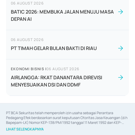
06 AUGUST 2026
BATIC 2026: MEMBUKA JALAN MENUJU MASA
DEPAN AI
06 AUGUST 2026
PT TIMAH GELAR BULAN BAKTI DI RIAU
EKONOMI BISNIS
|
06 AUGUST 2026
AIRLANGGA: RKAT DANANTARA DIREVISI
MENYESUAIKAN DSI DAN DDMF
PT BCA Sekuritas telah memperoleh izin usaha sebagai Perantara 
Pedagang Efek berdasarkan surat keputusan Otoritas Jasa Keuangan (d.h 
Bapepam-LK) Nomor KEP-138/PM/1992 tanggal 11 Maret 1992 dan KEP-
06/D.04/2014 tanggal 28 Februari 2014, izin usaha sebagai Penjamin Emisi 
LIHAT SELENGKAPNYA
Efek berdasarkan surat keputusan Otoritas Jasa Keuangan Nomor KEP-