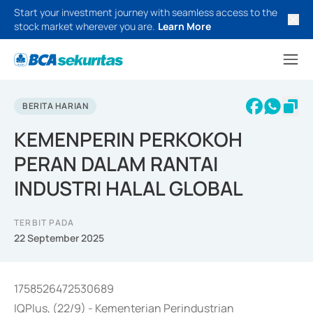
Start your investment journey with seamless access to the
stock market wherever you are.
Learn More
BERITA HARIAN
KEMENPERIN PERKOKOH
PERAN DALAM RANTAI
INDUSTRI HALAL GLOBAL
TERBIT PADA
22 September 2025
1758526472530689
IQPlus, (22/9) - Kementerian Perindustrian