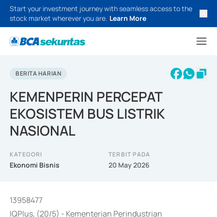
Start your investment journey with seamless access to the
stock market wherever you are.
Learn More
BERITA HARIAN
KEMENPERIN PERCEPAT
EKOSISTEM BUS LISTRIK
NASIONAL
KATEGORI
TERBIT PADA
Ekonomi Bisnis
20 May 2026
13958477
IQPlus, (20/5) - Kementerian Perindustrian