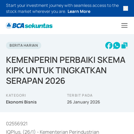
Start your investment journey with seamless access to the
stock market wherever you are.
Learn More
BERITA HARIAN
KEMENPERIN PERBAIKI SKEMA
KIPK UNTUK TINGKATKAN
SERAPAN 2026
KATEGORI
TERBIT PADA
Ekonomi Bisnis
26 January 2026
02556921
IQPlus, (26/1) - Kementerian Perindustrian