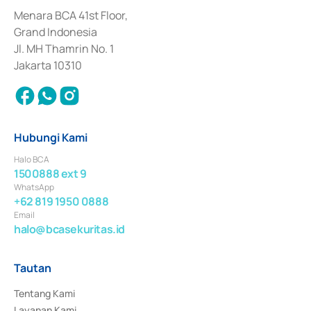
dan izin usaha lainnya dari Bank Indonesia sebagai Lembaga Pendukung 
Penerbitan, Transaksi, serta Penatausahaan dan Penyelesaian Transaksi 
Menara BCA 41st Floor,
Surat Berharga Komersial yang izinnya diterbitkan pada tahun 2018.
Grand Indonesia
Jl. MH Thamrin No. 1
Jakarta 10310
Hubungi Kami
Halo BCA
1500888 ext 9
WhatsApp
+62 819 1950 0888
Email
halo@bcasekuritas.id
Tautan
Tentang Kami
Layanan Kami