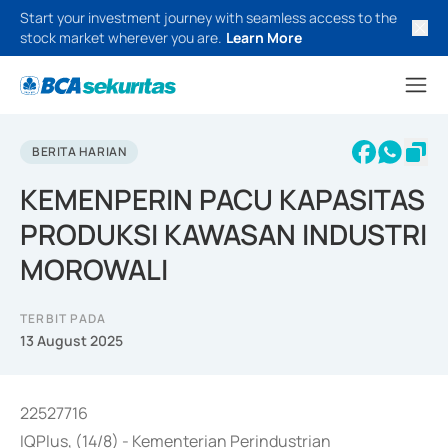
Start your investment journey with seamless access to the
stock market wherever you are.
Learn More
BERITA HARIAN
KEMENPERIN PACU KAPASITAS
PRODUKSI KAWASAN INDUSTRI
MOROWALI
TERBIT PADA
13 August 2025
22527716
IQPlus, (14/8) - Kementerian Perindustrian