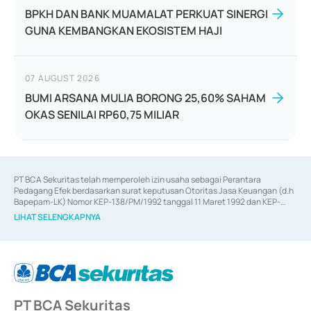
BPKH DAN BANK MUAMALAT PERKUAT SINERGI
GUNA KEMBANGKAN EKOSISTEM HAJI
07 AUGUST 2026
BUMI ARSANA MULIA BORONG 25,60% SAHAM
OKAS SENILAI RP60,75 MILIAR
PT BCA Sekuritas telah memperoleh izin usaha sebagai Perantara 
Pedagang Efek berdasarkan surat keputusan Otoritas Jasa Keuangan (d.h 
Bapepam-LK) Nomor KEP-138/PM/1992 tanggal 11 Maret 1992 dan KEP-
06/D.04/2014 tanggal 28 Februari 2014, izin usaha sebagai Penjamin Emisi 
LIHAT SELENGKAPNYA
Efek berdasarkan surat keputusan Otoritas Jasa Keuangan Nomor KEP-
12/PM/PEE/1997 tanggal 24 September 1997 dan KEP-07/D.04/2014 
tanggal 28 Februari 2014, izin usaha sebagai penyedia Jasa Konsultasi 
(
Advisory
) atas kegiatan merger, akuisisi, divestasi, dan 
join venture
berdasarkan surat keputusan Otoritas Jasa Keuangan Nomor S-
67/PM.21/2017 tanggal 3 Februari 2017, dan beberapa izin usaha lainnya 
dari Bank Indonesia antara lain sebagai Perantara Pelaksanaan Transaksi 
PT BCA Sekuritas
Sertifikat Deposito di Pasar Uang yang izinnya diterbitkan pada tahun 2017 