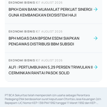
EKONOMI BISNIS
|
07 AUGUST 2026
BPKH DAN BANK MUAMALAT PERKUAT SINERGI
GUNA KEMBANGKAN EKOSISTEM HAJI
EKONOMI BISNIS
|
07 AUGUST 2026
BPH MIGAS DAN BPSDM ESDM SIAPKAN
PENGAWAS DISTRIBUSI BBM SUBSIDI
EKONOMI BISNIS
|
07 AUGUST 2026
ALFI : PERTUMBUHAN 5,29 PERSEN TRIWULAN II
CERMINKAN RANTAI PASOK SOLID
PT BCA Sekuritas telah memperoleh izin usaha sebagai Perantara 
Pedagang Efek berdasarkan surat keputusan Otoritas Jasa Keuangan (d.h 
Bapepam-LK) Nomor KEP-138/PM/1992 tanggal 11 Maret 1992 dan KEP-
06/D.04/2014 tanggal 28 Februari 2014, izin usaha sebagai Penjamin Emisi 