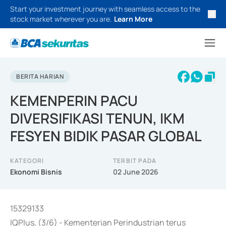
Start your investment journey with seamless access to the
stock market wherever you are.
Learn More
BERITA HARIAN
KEMENPERIN PACU
DIVERSIFIKASI TENUN, IKM
FESYEN BIDIK PASAR GLOBAL
KATEGORI
TERBIT PADA
Ekonomi Bisnis
02 June 2026
15329133
IQPlus, (3/6) - Kementerian Perindustrian terus