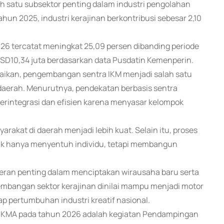
h satu subsektor penting dalam industri pengolahan
hun 2025, industri kerajinan berkontribusi sebesar 2,10
2026 tercatat meningkat 25,09 persen dibanding periode
SD10,34 juta berdasarkan data Pusdatin Kemenperin.
paikan, pengembangan sentra IKM menjadi salah satu
 daerah. Menurutnya, pendekatan berbasis sentra
erintegrasi dan efisien karena menyasar kelompok
rakat di daerah menjadi lebih kuat. Selain itu, proses
idak hanya menyentuh individu, tetapi membangun
peran penting dalam menciptakan wirausaha baru serta
embangan sektor kerajinan dinilai mampu menjadi motor
p pertumbuhan industri kreatif nasional.
 IKMA pada tahun 2026 adalah kegiatan Pendampingan