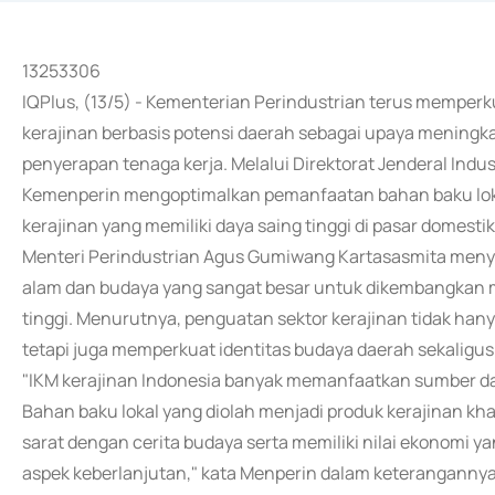
13253306
IQPlus, (13/5) - Kementerian Perindustrian terus memper
kerajinan berbasis potensi daerah sebagai upaya meningk
penyerapan tenaga kerja. Melalui Direktorat Jenderal Indus
Kemenperin mengoptimalkan pemanfaatan bahan baku lok
kerajinan yang memiliki daya saing tinggi di pasar domest
Menteri Perindustrian Agus Gumiwang Kartasasmita meny
alam dan budaya yang sangat besar untuk dikembangkan m
tinggi. Menurutnya, penguatan sektor kerajinan tidak h
tetapi juga memperkuat identitas budaya daerah sekaligu
"IKM kerajinan Indonesia banyak memanfaatkan sumber da
Bahan baku lokal yang diolah menjadi produk kerajinan khas i
sarat dengan cerita budaya serta memiliki nilai ekonomi
aspek keberlanjutan," kata Menperin dalam keterangannya d