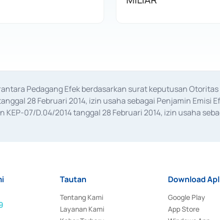
erantara Pedagang Efek berdasarkan surat keputusan Otorit
anggal 28 Februari 2014, izin usaha sebagai Penjamin Emisi E
KEP-07/D.04/2014 tanggal 28 Februari 2014, izin usaha sebag
rat keputusan Otoritas Jasa Keuangan Nomor S-67/PM.21/2017 t
aan Transaksi Sertifikat Deposito di Pasar Uang yang izinnya d
ansaksi, serta Penatausahaan dan Penyelesaian Transaksi Sur
i
Tautan
Download Apl
Tentang Kami
Google Play
9
Layanan Kami
App Store