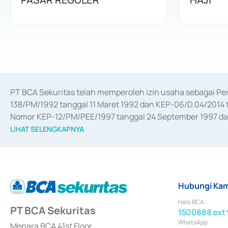
PT BCA Sekuritas telah memperoleh izin usaha sebagai P
138/PM/1992 tanggal 11 Maret 1992 dan KEP-06/D.04/2014 t
Nomor KEP-12/PM/PEE/1997 tanggal 24 September 1997 dan 
merger, akuisisi, divestasi, dan 
join venture
 berdasarkan su
LIHAT SELENGKAPNYA
dari Bank Indonesia antara lain sebagai Perantara Pelaksan
Bank Indonesia sebagai Lembaga Pendukung Penerbitan, Tr
tahun 2018.
Hubungi Kam
Halo BCA
PT BCA Sekuritas
1500888 ext 
WhatsApp
Menara BCA 41st Floor,