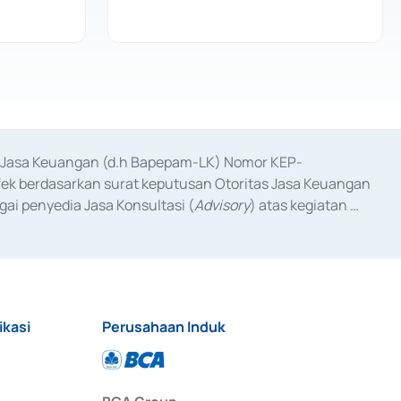
as Jasa Keuangan (d.h Bapepam-LK) Nomor KEP-
fek berdasarkan surat keputusan Otoritas Jasa Keuangan 
ai penyedia Jasa Konsultasi (
Advisory
) atas kegiatan 
anggal 3 Februari 2017, dan beberapa izin usaha lainnya 
iterbitkan pada tahun 2017 dan izin usaha lainnya dari 
at Berharga Komersial yang izinnya diterbitkan pada 
ikasi
Perusahaan Induk