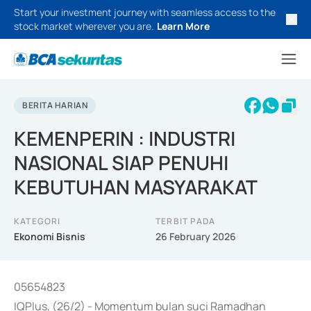
Start your investment journey with seamless access to the
stock market wherever you are.
Learn More
BERITA HARIAN
KEMENPERIN : INDUSTRI
NASIONAL SIAP PENUHI
KEBUTUHAN MASYARAKAT
KATEGORI
TERBIT PADA
Ekonomi Bisnis
26 February 2026
05654823
IQPlus, (26/2) - Momentum bulan suci Ramadhan