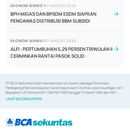
EKONOMI BISNIS
|
07 AUGUST 2026
BPH MIGAS DAN BPSDM ESDM SIAPKAN
PENGAWAS DISTRIBUSI BBM SUBSIDI
EKONOMI BISNIS
|
07 AUGUST 2026
ALFI : PERTUMBUHAN 5,29 PERSEN TRIWULAN II
CERMINKAN RANTAI PASOK SOLID
PT BCA Sekuritas telah memperoleh izin usaha sebagai Perantara 
Pedagang Efek berdasarkan surat keputusan Otoritas Jasa Keuangan (d.h 
Bapepam-LK) Nomor KEP-138/PM/1992 tanggal 11 Maret 1992 dan KEP-
06/D.04/2014 tanggal 28 Februari 2014, izin usaha sebagai Penjamin Emisi 
LIHAT SELENGKAPNYA
Efek berdasarkan surat keputusan Otoritas Jasa Keuangan Nomor KEP-
12/PM/PEE/1997 tanggal 24 September 1997 dan KEP-07/D.04/2014 
tanggal 28 Februari 2014, izin usaha sebagai penyedia Jasa Konsultasi 
(
Advisory
) atas kegiatan merger, akuisisi, divestasi, dan 
join venture
berdasarkan surat keputusan Otoritas Jasa Keuangan Nomor S-
67/PM.21/2017 tanggal 3 Februari 2017, dan beberapa izin usaha lainnya 
dari Bank Indonesia antara lain sebagai Perantara Pelaksanaan Transaksi 