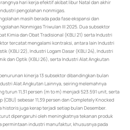
ngnya hari kerja efektif akibat libur Natal dan akhir
industri pengolahan nonmigas.
i pengolahan masih berada pada fase ekspansi dan
engolahan Nonmigas Triwulan III 2025. Dua subsektor
bat Kimia dan Obat Tradisional (KBLI 21) serta Industri
or tercatat mengalami kontraksi, antara lain Industri
tik (KBLI 22), Industri Logam Dasar (KBLI 24), Industri
ik dan Optik (KBLI 26), serta Industri Alat Angkutan
penurunan kinerja 13 subsektor dibandingkan bulan
ndustri Alat Angkutan Lainnya, seiring melemahnya
turun 11,31 persen (m to m) menjadi 523.591 unit, serta
p (CBU) sebesar 11,39 persen dan Completely Knocked
istoris juga kerap terjadi setiap bulan Desember.
 turut dipengaruhi oleh meningkatnya tekanan produk
 permintaan industri manufaktur, khususnya pada