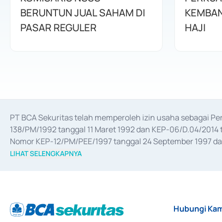
BERUNTUN JUAL SAHAM DI
KEMBAN
PASAR REGULER
HAJI
PT BCA Sekuritas telah memperoleh izin usaha sebagai P
138/PM/1992 tanggal 11 Maret 1992 dan KEP-06/D.04/2014 t
Nomor KEP-12/PM/PEE/1997 tanggal 24 September 1997 dan 
merger, akuisisi, divestasi, dan 
join venture
 berdasarkan su
LIHAT SELENGKAPNYA
dari Bank Indonesia antara lain sebagai Perantara Pelaksan
Bank Indonesia sebagai Lembaga Pendukung Penerbitan, Tr
tahun 2018.
Hubungi Kam