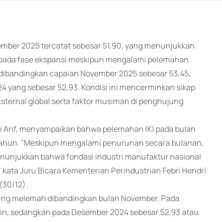
esember 2025 tercatat sebesar 51,90, yang menunjukkan
a pada fase ekspansi meskipun mengalami pelemahan
n dibandingkan capaian November 2025 sebesar 53,45,
24 yang sebesar 52,93. Kondisi ini mencerminkan sikap
sternal global serta faktor musiman di penghujung
ni Arif, menyampaikan bahwa pelemahan IKI pada bulan
 tahun. "Meskipun mengalami penurunan secara bulanan,
menunjukkan bahwa fondasi industri manufaktur nasional
 kata Juru Bicara Kementerian Perindustrian Febri Hendri
(30/12).
rung melemah dibandingkan bulan November. Pada
 poin, sedangkan pada Desember 2024 sebesar 52,93 atau