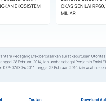
GKAN EKOSISTEM
OKAS SENILAI RP60,
MILIAR
erantara Pedagang Efek berdasarkan surat keputusan Otorit
anggal 28 Februari 2014, izin usaha sebagai Penjamin Emisi E
KEP-07/D.04/2014 tanggal 28 Februari 2014, izin usaha sebag
rat keputusan Otoritas Jasa Keuangan Nomor S-67/PM.21/2017 t
aan Transaksi Sertifikat Deposito di Pasar Uang yang izinnya d
ansaksi, serta Penatausahaan dan Penyelesaian Transaksi Sur
i
Tautan
Download Apl