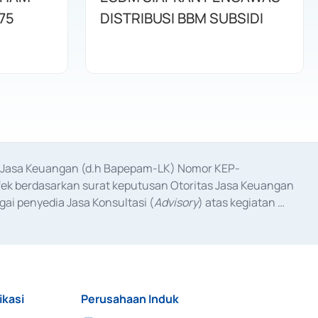
75
DISTRIBUSI BBM SUBSIDI
as Jasa Keuangan (d.h Bapepam-LK) Nomor KEP-
fek berdasarkan surat keputusan Otoritas Jasa Keuangan 
ai penyedia Jasa Konsultasi (
Advisory
) atas kegiatan 
anggal 3 Februari 2017, dan beberapa izin usaha lainnya 
iterbitkan pada tahun 2017 dan izin usaha lainnya dari 
at Berharga Komersial yang izinnya diterbitkan pada 
ikasi
Perusahaan Induk