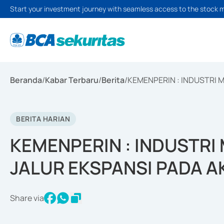
Start your investment journey with seamless access to the stock 
Beranda
/
Kabar Terbaru
/
Berita
/
KEMENPERIN : INDUSTRI 
BERITA HARIAN
KEMENPERIN : INDUSTRI
JALUR EKSPANSI PADA A
Share via