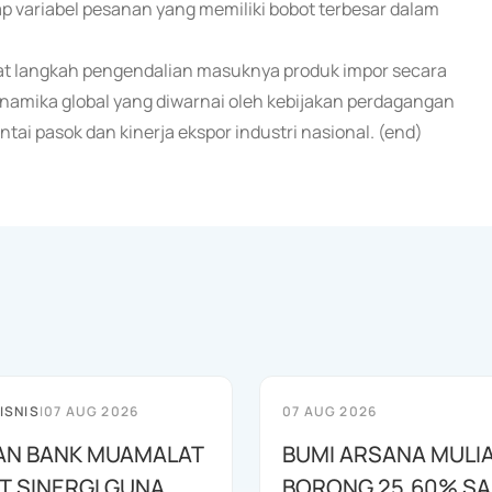
dap variabel pesanan yang memiliki bobot terbesar dalam
at langkah pengendalian masuknya produk impor secara
inamika global yang diwarnai oleh kebijakan perdagangan
tai pasok dan kinerja ekspor industri nasional. (end)
ISNIS
|
07 AUG 2026
07 AUG 2026
AN BANK MUAMALAT
BUMI ARSANA MULI
T SINERGI GUNA
BORONG 25,60% S