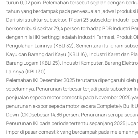
turun 0,02 poin. Pelemahan tersebut sejalan dengan berkura
tahun yang berdampak pada penyesuaian jadwal produksi 
Dari sisi struktur subsektor, 17 dari 23 subsektor industr
berkontribusi sekitar 79,4 persen terhadap PDB Industri P
dengan nilai IKI tertinggi adalah Industri Farmasi, Produk O
Pengolahan Lainnya (KBLI 32). Sementara itu, enam subsekt
Kayu dan Barang dari Kayu (KBLI 16), Industri Karet dan Plas
Barang Logam (KBLI 25), Industri Komputer, Barang Elektron
Lainnya (KBLI 30).
Pelemahan IKI Desember 2025 terutama dipengaruhi oleh 
sebelumnya. Penurunan terbesar terjadi pada subsektor I
penjualan sepeda motor domestik pada November 2025 yang 
penurunan ekspor sepeda motor secara Completely Built U
Down (CKDsebesar 14,86 persen. Penurunan serupa secara h
Penurunan IKI pada periode tertentu sepanjang 2025 juga
impor di pasar domestik yang berdampak pada melemahnya