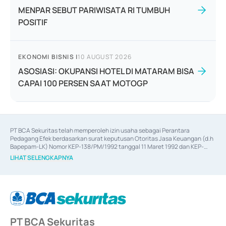
MENPAR SEBUT PARIWISATA RI TUMBUH
POSITIF
EKONOMI BISNIS
|
10 AUGUST 2026
ASOSIASI: OKUPANSI HOTEL DI MATARAM BISA
CAPAI 100 PERSEN SAAT MOTOGP
PT BCA Sekuritas telah memperoleh izin usaha sebagai Perantara 
Pedagang Efek berdasarkan surat keputusan Otoritas Jasa Keuangan (d.h 
Bapepam-LK) Nomor KEP-138/PM/1992 tanggal 11 Maret 1992 dan KEP-
06/D.04/2014 tanggal 28 Februari 2014, izin usaha sebagai Penjamin Emisi 
LIHAT SELENGKAPNYA
Efek berdasarkan surat keputusan Otoritas Jasa Keuangan Nomor KEP-
12/PM/PEE/1997 tanggal 24 September 1997 dan KEP-07/D.04/2014 
tanggal 28 Februari 2014, izin usaha sebagai penyedia Jasa Konsultasi 
(
Advisory
) atas kegiatan merger, akuisisi, divestasi, dan 
join venture
berdasarkan surat keputusan Otoritas Jasa Keuangan Nomor S-
67/PM.21/2017 tanggal 3 Februari 2017, dan beberapa izin usaha lainnya 
dari Bank Indonesia antara lain sebagai Perantara Pelaksanaan Transaksi 
PT BCA Sekuritas
Sertifikat Deposito di Pasar Uang yang izinnya diterbitkan pada tahun 2017 