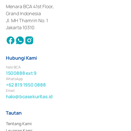
dan izin usaha lainnya dari Bank Indonesia sebagai Lembaga Pendukung 
Penerbitan, Transaksi, serta Penatausahaan dan Penyelesaian Transaksi 
Menara BCA 41st Floor,
Surat Berharga Komersial yang izinnya diterbitkan pada tahun 2018.
Grand Indonesia
Jl. MH Thamrin No. 1
Jakarta 10310
Hubungi Kami
Halo BCA
1500888 ext 9
WhatsApp
+62 819 1950 0888
Email
halo@bcasekuritas.id
Tautan
Tentang Kami
Layanan Kami