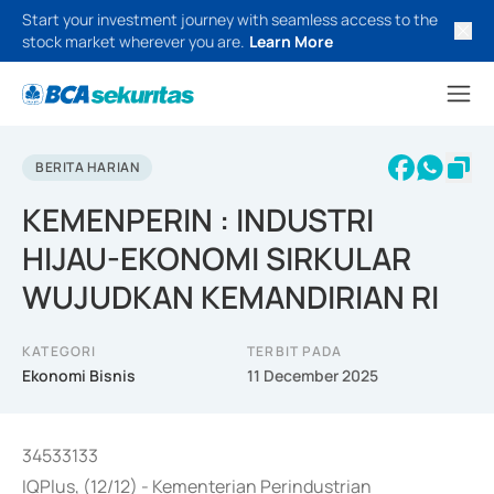
Start your investment journey with seamless access to the
stock market wherever you are.
Learn More
BERITA HARIAN
KEMENPERIN : INDUSTRI
HIJAU-EKONOMI SIRKULAR
WUJUDKAN KEMANDIRIAN RI
KATEGORI
TERBIT PADA
Ekonomi Bisnis
11 December 2025
34533133
IQPlus, (12/12) - Kementerian Perindustrian