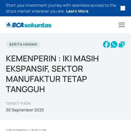
Start your investment journey with seamless access to the
stock market wherever you are.
Learn More
BERITA HARIAN
KEMENPERIN : IKI MASIH
EKSPANSIF, SEKTOR
MANUFAKTUR TETAP
TANGGUH
TERBIT PADA
30 September 2025