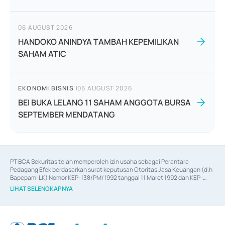
06 AUGUST 2026
HANDOKO ANINDYA TAMBAH KEPEMILIKAN
SAHAM ATIC
EKONOMI BISNIS
|
06 AUGUST 2026
BEI BUKA LELANG 11 SAHAM ANGGOTA BURSA
SEPTEMBER MENDATANG
PT BCA Sekuritas telah memperoleh izin usaha sebagai Perantara 
Pedagang Efek berdasarkan surat keputusan Otoritas Jasa Keuangan (d.h 
Bapepam-LK) Nomor KEP-138/PM/1992 tanggal 11 Maret 1992 dan KEP-
06/D.04/2014 tanggal 28 Februari 2014, izin usaha sebagai Penjamin Emisi 
LIHAT SELENGKAPNYA
Efek berdasarkan surat keputusan Otoritas Jasa Keuangan Nomor KEP-
12/PM/PEE/1997 tanggal 24 September 1997 dan KEP-07/D.04/2014 
tanggal 28 Februari 2014, izin usaha sebagai penyedia Jasa Konsultasi 
(
Advisory
) atas kegiatan merger, akuisisi, divestasi, dan 
join venture