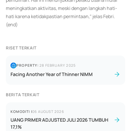
pemulihan. Hal ini menunjukkan pelaku usaha mulai
meningkatkan aktivitas, meski dengan langkah hati-
hati karena ketidakpastian permintaan," jelas Febri.
(end)
RISET TERKAIT
PROPERTY
|
28 FEBRUARY 2025
Facing Another Year of Thinner NIMM
BERITA TERKAIT
KOMODITI
|
06 AUGUST 2026
UANG PRIMER ADJUSTED JULI 2026 TUMBUH
17,1%