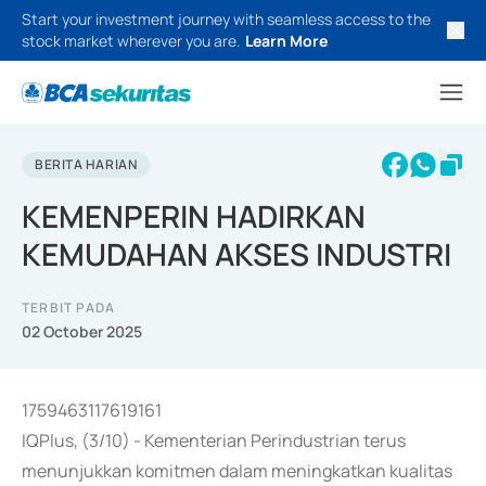
Start your investment journey with seamless access to the
stock market wherever you are.
Learn More
BERITA HARIAN
KEMENPERIN HADIRKAN
KEMUDAHAN AKSES INDUSTRI
TERBIT PADA
02 October 2025
1759463117619161
IQPlus, (3/10) - Kementerian Perindustrian terus
menunjukkan komitmen dalam meningkatkan kualitas