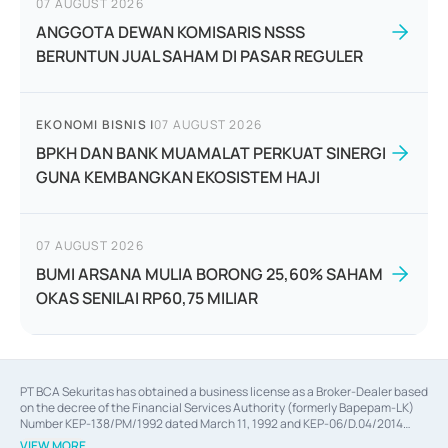
07 AUGUST 2026
ANGGOTA DEWAN KOMISARIS NSSS
BERUNTUN JUAL SAHAM DI PASAR REGULER
EKONOMI BISNIS
|
07 AUGUST 2026
BPKH DAN BANK MUAMALAT PERKUAT SINERGI
GUNA KEMBANGKAN EKOSISTEM HAJI
07 AUGUST 2026
BUMI ARSANA MULIA BORONG 25,60% SAHAM
OKAS SENILAI RP60,75 MILIAR
PT BCA Sekuritas has obtained a business license as a Broker-Dealer based
on the decree of the Financial Services Authority (formerly Bapepam-LK)
Number KEP-138/PM/1992 dated March 11, 1992 and KEP-06/D.04/2014
dated February 28, 2014, a business license as an Underwriter based on the
VIEW MORE