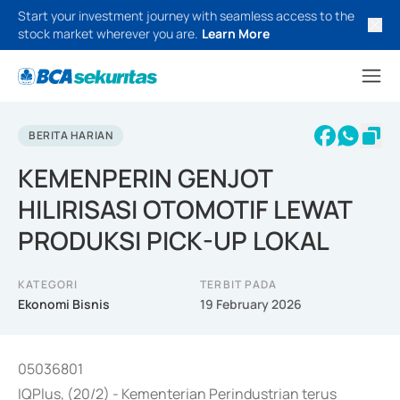
Start your investment journey with seamless access to the
stock market wherever you are.
Learn More
BERITA HARIAN
KEMENPERIN GENJOT
HILIRISASI OTOMOTIF LEWAT
PRODUKSI PICK-UP LOKAL
KATEGORI
TERBIT PADA
Ekonomi Bisnis
19 February 2026
05036801
IQPlus, (20/2) - Kementerian Perindustrian terus