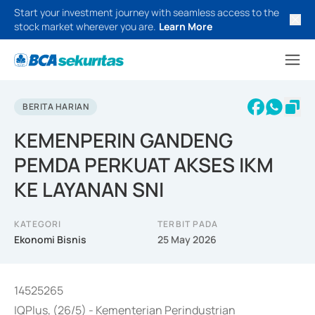
Start your investment journey with seamless access to the
stock market wherever you are.
Learn More
BERITA HARIAN
KEMENPERIN GANDENG
PEMDA PERKUAT AKSES IKM
KE LAYANAN SNI
KATEGORI
TERBIT PADA
Ekonomi Bisnis
25 May 2026
14525265
IQPlus, (26/5) - Kementerian Perindustrian