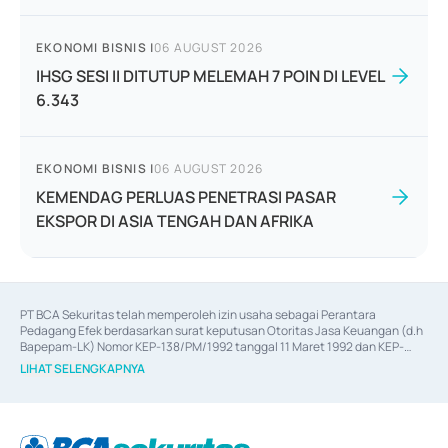
EKONOMI BISNIS
|
06 AUGUST 2026
IHSG SESI II DITUTUP MELEMAH 7 POIN DI LEVEL
6.343
EKONOMI BISNIS
|
06 AUGUST 2026
KEMENDAG PERLUAS PENETRASI PASAR
EKSPOR DI ASIA TENGAH DAN AFRIKA
PT BCA Sekuritas telah memperoleh izin usaha sebagai Perantara 
Pedagang Efek berdasarkan surat keputusan Otoritas Jasa Keuangan (d.h 
Bapepam-LK) Nomor KEP-138/PM/1992 tanggal 11 Maret 1992 dan KEP-
06/D.04/2014 tanggal 28 Februari 2014, izin usaha sebagai Penjamin Emisi 
LIHAT SELENGKAPNYA
Efek berdasarkan surat keputusan Otoritas Jasa Keuangan Nomor KEP-
12/PM/PEE/1997 tanggal 24 September 1997 dan KEP-07/D.04/2014 
tanggal 28 Februari 2014, izin usaha sebagai penyedia Jasa Konsultasi 
(
Advisory
) atas kegiatan merger, akuisisi, divestasi, dan 
join venture
berdasarkan surat keputusan Otoritas Jasa Keuangan Nomor S-