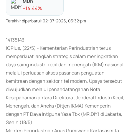
MDIY
-
-14.44
%
Terakhir diperbarui
:
02-07-2026, 05:32:pm
14135143
IQPlus, (22/5) - Kementerian Perindustrian terus
memperkuat langkah strategis dalam meningkatkan
daya saing industri kecil dan menengah (IKM) nasional
melalui perluasan akses pasar dan penguatan
kemitraan dengan sektor ritel modern. Upaya tersebut
diwujudkan melalui penandatanganan Nota
Kesepahaman antara Direktorat Jenderal Industri Kecil,
Menengah, dan Aneka (Ditjen IKMA) Kemenperin
dengan PT Daya Intiguna Yasa Tbk (MR.DIY) di Jakarta,
Senin (18/5).
Menteri Perindustrian Agus Gumiwang Kartasasmita