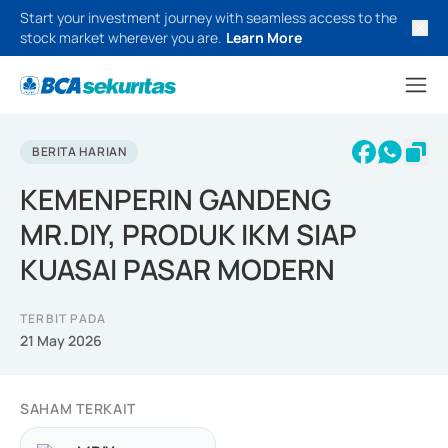
Start your investment journey with seamless access to the
stock market wherever you are.
Learn More
BERITA HARIAN
KEMENPERIN GANDENG
MR.DIY, PRODUK IKM SIAP
KUASAI PASAR MODERN
TERBIT PADA
21 May 2026
SAHAM TERKAIT