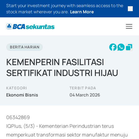
Start your investment journey with seamless access to the
stock market wherever you are.
Learn More
BERITA HARIAN
KEMENPERIN FASILITASI
SERTIFIKAT INDUSTRI HIJAU
KATEGORI
TERBIT PADA
Ekonomi Bisnis
04 March 2026
06342869
IQPlus, (5/3) - Kementerian Perindustrian terus
memperkuat transformasi sektor manufaktur menuju